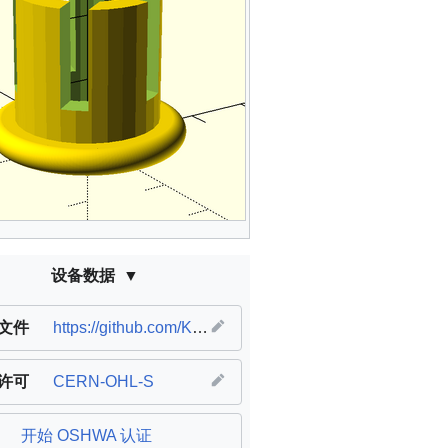
设备数据
文件
https://github.com/KirillKudaev/BikeHandlebarPlug3DModel
许可
CERN-OHL-S
开始 OSHWA 认证