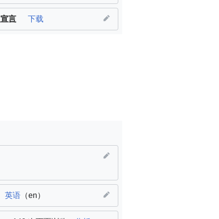
H宣言
下载
英语
（en）