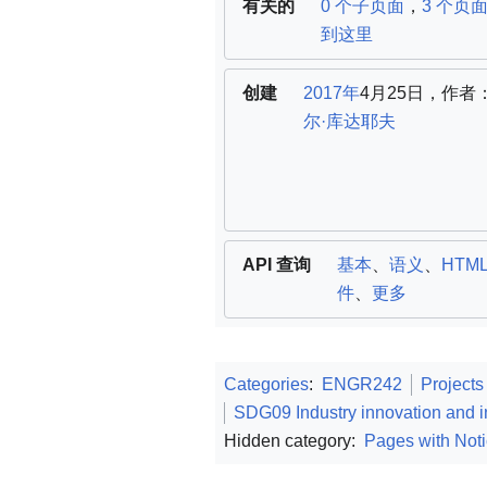
有关的
0 个子页面
，
3 个页
到这里
创建
2017年
4月25日，
作者
尔·库达耶夫
API 查询
基本
、
语义
、
HTM
件
、
更多
Categories
:
ENGR242
Projects
SDG09 Industry innovation and in
Hidden category:
Pages with Noti