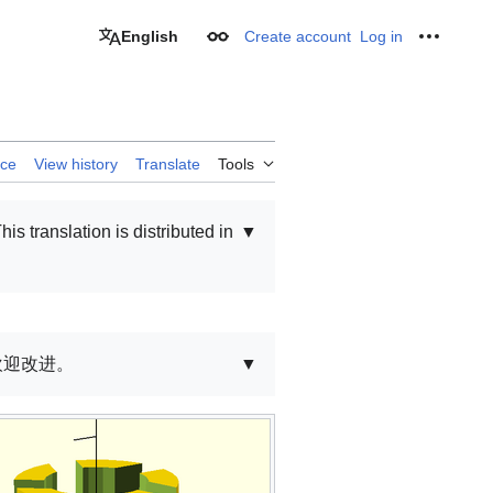
English
Create account
Log in
Appearance
Personal
rce
View history
Translate
Tools
his translation is distributed in
▼
欢迎改进。
▼