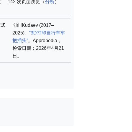
量
142 次页面浏览（
分析
）
方式
KirillKudaev
(2017–
2025)。
“3D打印自行车车
把插头”
。Appropedia
。
检索日期：2026年4月21
日
。