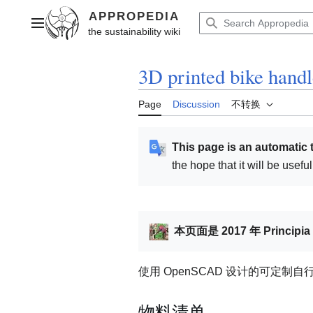
Jump
to
Main menu
content
3D printed bike handl
Page
Discussion
不转换
This page is an automatic 
the hope that it will be usef
本页面是 2017 年 Principi
使用 OpenSCAD 设计的可定制
物料清单