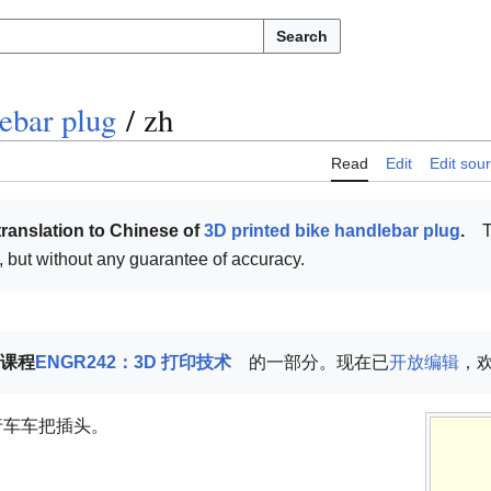
Search
ebar plug
/
zh
Read
Edit
Edit sou
translation to Chinese of
3D printed bike handlebar plug
.
T
ul, but without any guarantee of accuracy.
a 课程
ENGR242：3D 打印技术
的一部分。现在已
开放编辑
，
自行车车把插头。