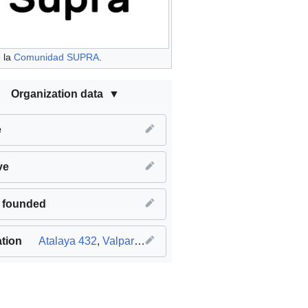
e la
Comunidad SUPRA
.
Organization data
e
ve
 founded
tion
Atalaya 432
,
Valparaíso
,
V Región
,
Chile