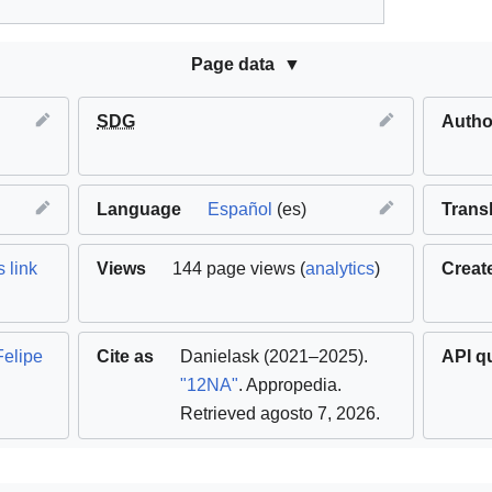
Page data
SDG
Autho
Language
Español
(es)
Trans
 link
Views
144 page views (
analytics
)
Creat
Felipe
Cite as
Danielask
(2021–2025).
API q
"12NA"
. Appropedia
.
Retrieved agosto 7, 2026
.