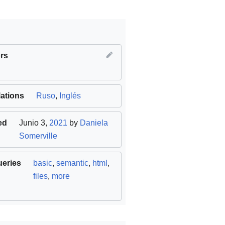
rs
lations
Ruso
,
Inglés
ed
Junio 3,
2021
by
Daniela
Somerville
ueries
basic
,
semantic
,
html
,
files
,
more