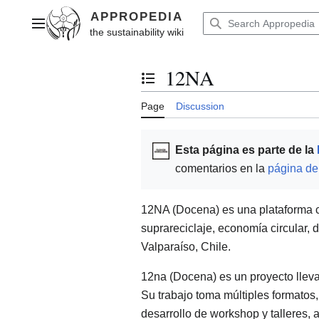
Jump
to
Main menu
content
12NA
Toggle the table of contents
Page
Discussion
Esta página es parte de la
comentarios en la
página de
12NA (Docena) es una plataforma c
suprareciclaje, economía circular, 
Valparaíso, Chile.
12na (Docena) es un proyecto llev
Su trabajo toma múltiples formatos,
desarrollo de workshop y talleres, 