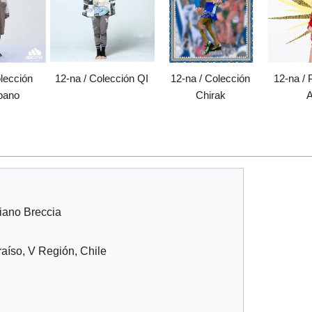
olección
12-na / Colección QI
12-na / Colección
12-na / 
bano
Chirak
iano Breccia
raíso, V Región, Chile