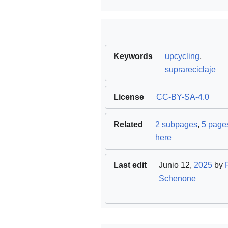
Keywords
upcycling
,
suprareciclaje
License
CC-BY-SA-4.0
Related
2 subpages
,
5 pages
here
Last edit
Junio 12,
2025
by
Schenone