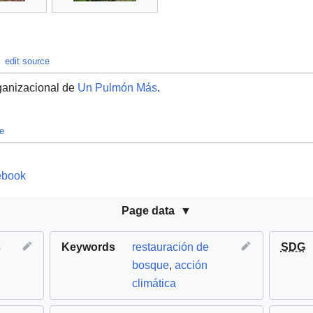
edit source
rganizacional de
Un Pulmón Más
.
ce
ebook
Page data
s
Keywords
restauración de
SDG
bosque
,
acción
climática