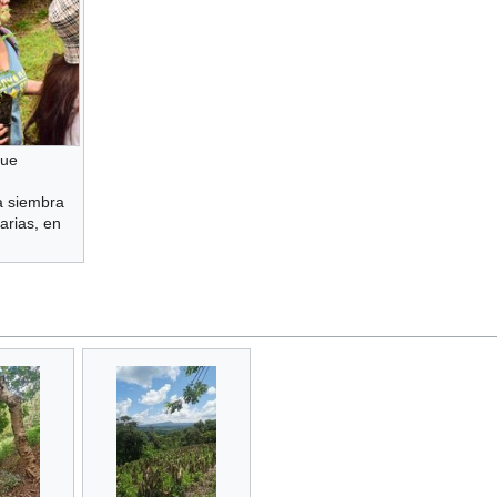
que
la siembra
arias, en