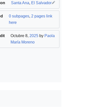
ion
Santa Ana
,
El Salvador
ed
0 subpages
,
2 pages link
here
dit
Octubre 8,
2025
by
Paola
María Moreno