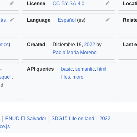
License
CC-BY-SA-4.0
Locat
Más
Language
Español
(es)
Relat
tics
)
Created
Diciembre 19,
2022
by
Last e
Paola María Moreno
–
API queries
basic
,
semantic
,
html
,
sque"
.
files
,
more
ed
PNUD El Salvador
SDG15 Life on land
2022
ce.js