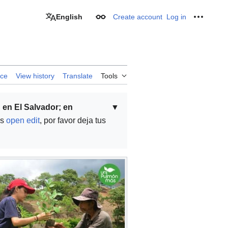
English
Create account
Log in
Appearance
Personal
rce
View history
Translate
Tools
 en El Salvador; en
▼
es
open edit
, por favor deja tus