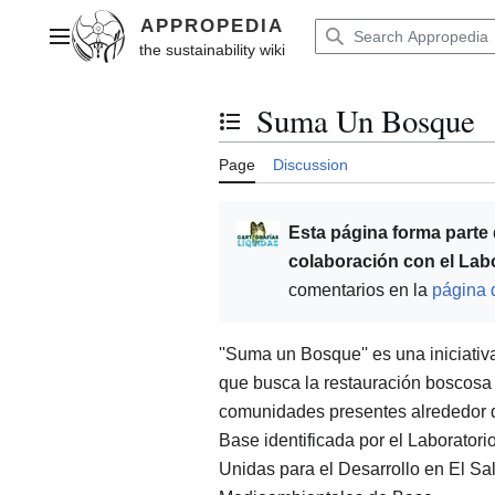
Jump
to
Main menu
content
Suma Un Bosque
Toggle the table of contents
Page
Discussion
Esta página forma parte
colaboración con el Lab
comentarios en la
página 
''Suma un Bosque'' es una iniciati
que busca la restauración boscosa
comunidades presentes alrededor d
Base identificada por el Laborator
Unidas para el Desarrollo en El Sa