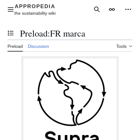
Jump
to
Main menu
Search
Appearance
Perso
content
Preload
:
FR marca
Toggle the table of contents
Preload
Discussion
Tools