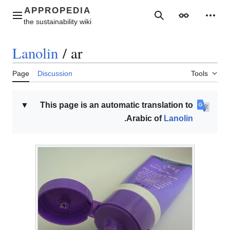
Jump
to
Main menu
Search
Appearance
Perso
content
Lanolin
/
ar
Page
Discussion
Tools
▼
This page is an automatic translation to
.
Arabic of
Lanolin