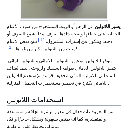
يشير اللانولين
إلى الزهم أو الزيت المستخرج من صوف الأغنام
للحفاظ على جفافها وصحة جلدها. يُعرف أيضاً بشمع الصوف أو
]
1
[
دهنه، ويتكون من إسترات الستيرول.
تنتج بعض الأغنام
]
1
[
كميات من اللانولين أكثر من غيرها.
يتوفر اللانولين بنوعين: اللانولين اللامائي واللانولين المائي.
يتميز اللانولين اللامائي بقوامه السميك ولزوجته، بينما يُضاف
الماء إلى اللانولين المائي لتخفيف قوامه. ويُستخدم اللانولين
اللامائي بكثرة في تحضير مستحضرات التجميل المنزلية.
استخدامات اللانولين
من المعروف أنه فعال في تنعيم البشرة الجافة والمتشققة
والمتقشرة، كما أنه يمتص بسهولة ويشكل حاجزًا واقيًا،
وبالتالي يحافظ على الرطوبة.