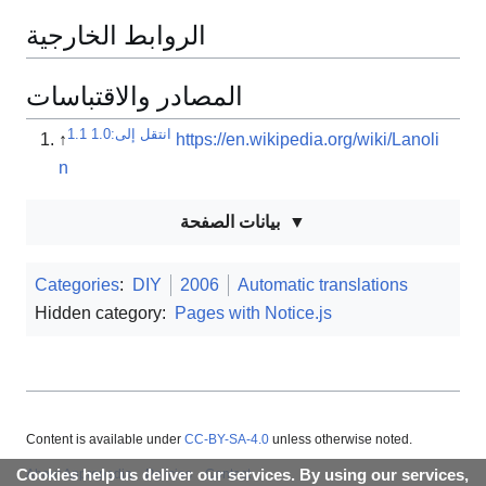
الروابط الخارجية
المصادر والاقتباسات
انتقل إلى:
1.0
1.1
↑
https://en.wikipedia.org/wiki/Lanoli
n
بيانات الصفحة
Categories
:
DIY
2006
Automatic translations
Hidden category:
Pages with Notice.js
Content is available under
CC-BY-SA-4.0
unless otherwise noted.
Cookies help us deliver our services. By using our services,
About Appropedia
Policies
Contact