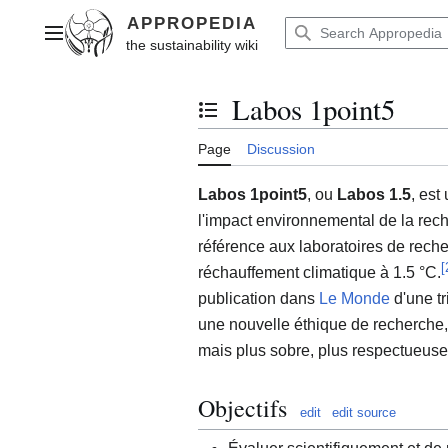
Jump
to
Main menu
content
Labos 1point5
Toggle the table of contents
Page
Discussion
Labos 1point5
, ou
Labos 1.5
, est
l'impact environnemental de la rech
référence aux laboratoires de recherc
[
réchauffement climatique à 1.5 °C.
publication dans
Le Monde
d'une tr
une nouvelle éthique de recherche, à
mais plus sobre, plus respectueuse
Objectifs
edit
edit source