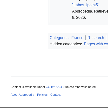
"Labos 1point5"
.
Appropedia
. Retriev
8, 2026
.
Categories
:
France
Research
Hidden categories:
Pages with ext
Content is available under
CC-BY-SA-4.0
unless otherwise noted.
About Appropedia
Policies
Contact