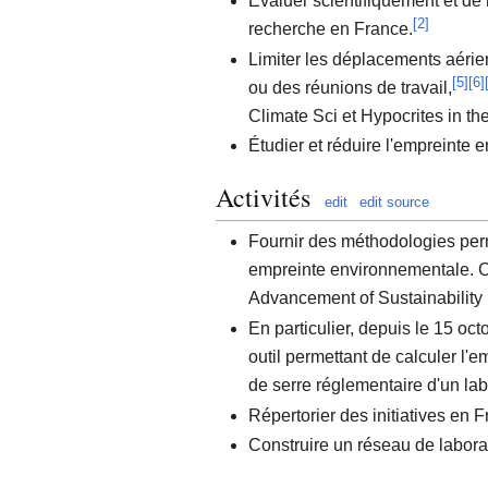
Évaluer scientifiquement et de
[
2
]
recherche en France.
Limiter les déplacements aérie
[
5
]
[
6
]
ou des réunions de travail,
Climate Sci et Hypocrites in the
Étudier et réduire l'empreinte
Activités
edit
edit source
Fournir des méthodologies perm
empreinte environnementale. C'e
Advancement of Sustainability 
En particulier, depuis le 15 oc
outil permettant de calculer l'e
de serre réglementaire d'un lab
Répertorier des initiatives en F
Construire un réseau de labora