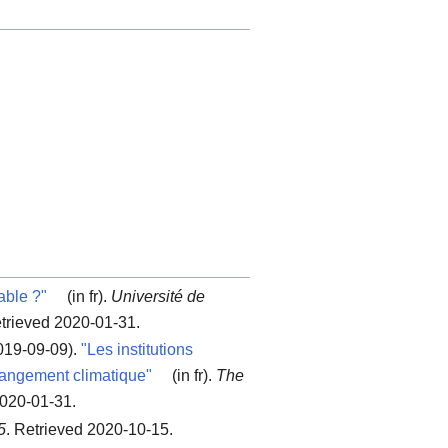
able ?"
(in fr).
Université de
etrieved 2020-01-31
.
019-09-09).
"Les institutions
changement climatique"
(in fr).
The
2020-01-31
.
5
. Retrieved 2020-10-15
.