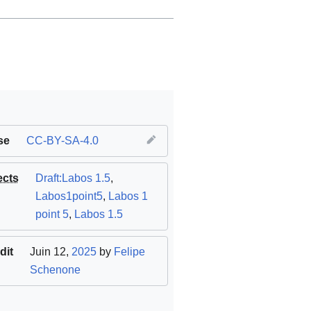
se
CC-BY-SA-4.0
ects
Draft:Labos 1.5
,
Labos1point5
,
Labos 1
point 5
,
Labos 1.5
dit
Juin 12,
2025
by
Felipe
Schenone