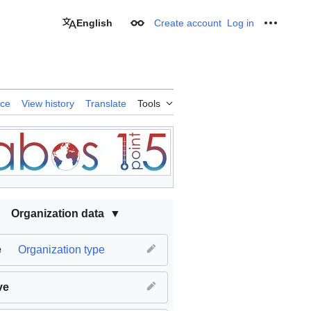
English
Create account
Log in
Appearance
Personal
rce
View history
Translate
Tools
Organization data
e
Organization type
ve