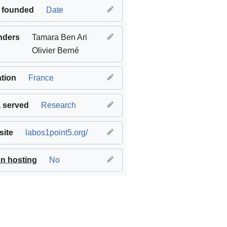
 founded
Date
nders
Tamara Ben Ari
Olivier Berné
tion
France
 served
Research
ite
labos1point5.org/
n hosting
No