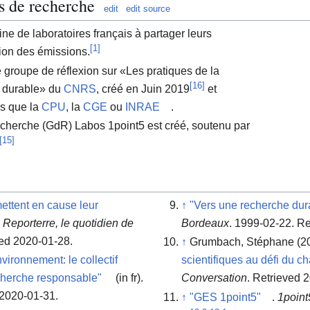
s de recherche
edit
edit source
ne de laboratoires français à partager leurs
[
1
]
ion des émissions.
groupe de réflexion sur «Les pratiques de la
[
16
]
t durable» du
CNRS
, créé en Juin 2019
et
es que la
CPU
, la
CGE
ou
INRAE
.
herche (GdR) Labos 1point5 est créé, soutenu par
[
15
]
ettent en cause leur
↑
"Vers une recherche dur
.
Reporterre, le quotidien de
Bordeaux
. 1999-02-22
. R
ved 2020-01-28
.
↑
Grumbach, Stéphane (2
vironnement: le collectif
scientifiques au défi du 
cherche responsable"
(in fr).
Conversation
. Retrieved 
 2020-01-31
.
↑
"GES 1point5"
.
1point