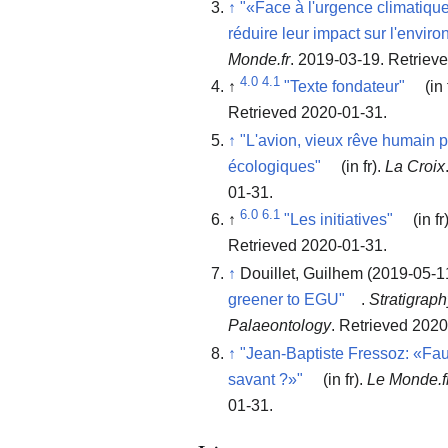
↑
"«Face à l'urgence climatique,
réduire leur impact sur l'envir
Monde.fr
. 2019-03-19
. Retriev
4.0
4.1
↑
"Texte fondateur"
(in 
Retrieved 2020-01-31
.
↑
"L'avion, vieux rêve humain p
écologiques"
(in fr).
La Croix
01-31
.
6.0
6.1
↑
"Les initiatives"
(in fr
Retrieved 2020-01-31
.
↑
Douillet, Guilhem (2019-05-1
greener to EGU"
.
Stratigrap
Palaeontology
. Retrieved 202
↑
"Jean-Baptiste Fressoz: «Faut
savant ?»"
(in fr).
Le Monde.f
01-31
.