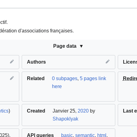
tif.
édération d'associations françaises.
Page data
Authors
Licen
Related
0 subpages
,
5 pages link
Redir
here
tics
)
Created
Janvier 25,
2020
by
Last e
Shapoklyak
025).
API queries
basic
,
semantic
,
html
,