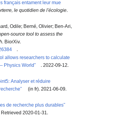
es français entament leur mue
terre, le quotidien de l'écologie
.
rd, Odile; Berné, Olivier; Ben-Ari,
open-source tool to assess the
ch
. BiorXiv.
26384
.
l allows researchers to calculate
t – Physics World"
. 2022-09-12
.
nt5: Analyser et réduire
 recherche"
(in fr). 2021-06-09
.
es de recherche plus durables"
. Retrieved 2020-01-31
.