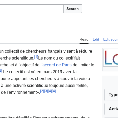
Search
Read
Edit
Edit sou
 un collectif de chercheurs français visant à réduire
[
1
]
erche scientifique.
Le nom du collectif fait
he, et à l'objectif de l'
accord de Paris
de limiter le
2
]
Le collectif est né en mars 2019 avec la
ibune appelant les chercheurs à «ouvrir la voie à
 une activité scientifique toujours aussi fertile,
[
2
]
[
3
]
[
4
]
[
4
]
 de l'environnement».
Typ
Acti