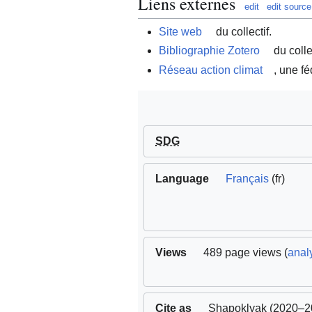
Liens externes
edit
edit source
Site web
du collectif.
Bibliographie Zotero
du collec
Réseau action climat
, une f
SDG
Language
Français
(fr)
Views
489 page views (
analy
Cite as
Shapoklyak
(2020–2