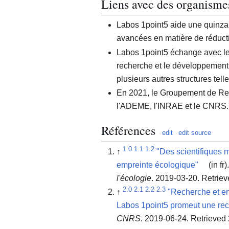
Liens avec des organisme
Labos 1point5 aide une quinzai
avancées en matière de réduct
Labos 1point5 échange avec le 
recherche et le développemen
plusieurs autres structures tell
En 2021, le Groupement de Rec
l'ADEME, l'INRAE et le CNRS.
Références
edit
edit source
1.0
1.1
1.2
↑
"Des scientifiques m
empreinte écologique"
(in fr)
l'écologie
. 2019-03-20
. Retrie
2.0
2.1
2.2
2.3
↑
"Recherche et en
Labos 1point5 promeut une re
CNRS
. 2019-06-24
. Retrieved