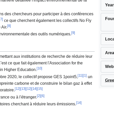
 manière détaillée l'impact environnemental de la
Year
ns des chercheurs pour participer à des conférences
Fou
[
7
]
ce que cherchent également les collectifs No Fly
[
8
]
 Air.
[
9
]
 environnementale des outils numériques.
Loca
Area
ettant aux institutions de recherche de réduire leur
st ce que fait également l'Association for the
Webs
[
10
]
in Higher Education.
[
11
]
[
1
]
tobre 2020, le collectif propose GES 1point5,
un
Gree
mpreinte carbone et de construire le bilan gaz à effet
[
12
]
[
13
]
[
12
]
[
14
]
[
15
]
oratoire.
[
2
]
[
6
]
rance ou à l'étranger.
[
14
]
toires cherchant à réduire leurs émissions.