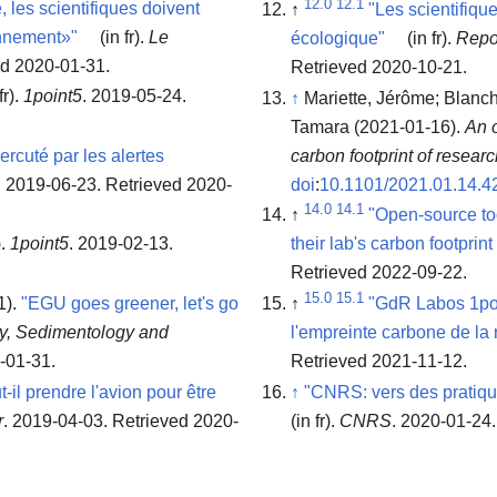
12.0
12.1
 les scientifiques doivent
↑
"Les scientifiqu
onnement»"
(in fr).
Le
écologique"
(in fr).
Repor
ed 2020-01-31
.
Retrieved 2020-10-21
.
fr).
1point5
. 2019-05-24
.
↑
Mariette, Jérôme; Blancha
Tamara (2021-01-16).
An 
ercuté par les alertes
carbon footprint of resear
. 2019-06-23
. Retrieved 2020-
doi
:
10.1101/2021.01.14.4
14.0
14.1
↑
"Open-source too
).
1point5
. 2019-02-13
.
their lab's carbon footprin
Retrieved 2022-09-22
.
15.0
15.1
1).
"EGU goes greener, let's go
↑
"GdR Labos 1poi
hy, Sedimentology and
l'empreinte carbone de la
0-01-31
.
Retrieved 2021-11-12
.
-il prendre l'avion pour être
↑
"CNRS: vers des pratiqu
r
. 2019-04-03
. Retrieved 2020-
(in fr).
CNRS
. 2020-01-24