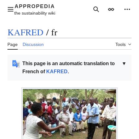
Jump
to
Main menu
Search
Appearance
Perso
content
KAFRED
/
fr
Page
Discussion
Tools
This page is an automatic translation to
▼
French of
KAFRED
.