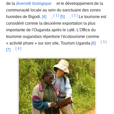
de la
diversité biologique
et le développement de la
communauté locale au sein du sanctuaire des zones
[
1
]
[
2
]
humides de Bigodi.
[4]
.
[5]
.
Le tourisme est
considéré comme la deuxième exportation la plus
importante de l'Ouganda après le café. L'Office du
tourisme ougandais répertorie l'écotourisme comme
[
3
]
« activité phare » sur son site, Tourism Uganda.
[6]
[
4
]
[7]