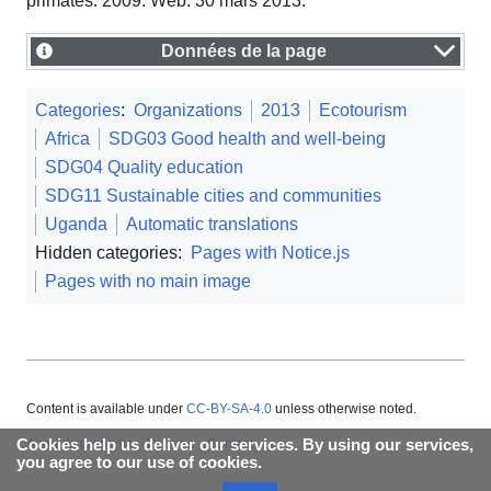
primates. 2009. Web. 30 mars 2013.
Données de la page
Categories
:
Organizations
2013
Ecotourism
Africa
SDG03 Good health and well-being
SDG04 Quality education
SDG11 Sustainable cities and communities
Uganda
Automatic translations
Hidden categories:
Pages with Notice.js
Pages with no main image
Content is available under
CC-BY-SA-4.0
unless otherwise noted.
Cookies help us deliver our services. By using our services,
About Appropedia
Policies
Contact
you agree to our use of cookies.