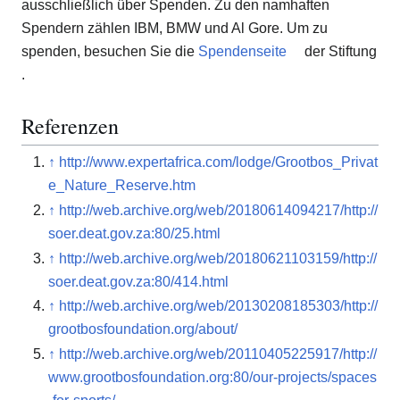
ausschließlich über Spenden. Zu den namhaften
Spendern zählen IBM, BMW und Al Gore. Um zu
spenden, besuchen Sie die
Spendenseite
der Stiftung
.
Referenzen
↑
http://www.expertafrica.com/lodge/Grootbos_Privat
e_Nature_Reserve.htm
↑
http://web.archive.org/web/20180614094217/http://
soer.deat.gov.za:80/25.html
↑
http://web.archive.org/web/20180621103159/http://
soer.deat.gov.za:80/414.html
↑
http://web.archive.org/web/20130208185303/http://
grootbosfoundation.org/about/
↑
http://web.archive.org/web/20110405225917/http://
www.grootbosfoundation.org:80/our-projects/spaces