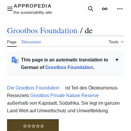
Jump
to
Main menu
Search
Appearance
Perso
content
Grootbos Foundation
/
de
Page
Discussion
Tools
This page is an automatic translation to
▼
German of
Grootbos Foundation
.
Die Grootbos Foundation
ist Teil des Ökotourismus-
Reiseziels
Grootbos Private Nature Reserve
außerhalb von Kapstadt, Südafrika. Sie legt im ganzen
Land Wert auf Umweltschutz und Umweltbildung.