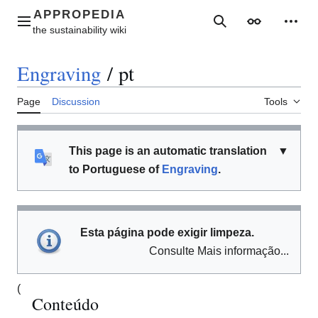
Jump
to
Main menu
Search
Appearance
Perso
content
Engraving
/
pt
Page
Discussion
Tools
This page is an automatic translation
▼
to Portuguese of
Engraving
.
Esta página pode exigir limpeza.
Consulte Mais informação...
(
Conteúdo