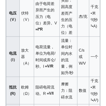
头部：
由于电荷差
千克
因高度
异而产生的
电压
伏特
•米
差而产
杰/克
压力（电
（V）
（V）
²/(秒
生的压
位）差异。V
³•A)
力（电
=I*R
位）差
流量：
电荷流量，
单位时
放大
C/s
电流
单位为电荷/
间内水
一个
器
或
（I）
时间或库仑/
的流
（A）
W/V
=V/R
秒。I
量，例
如升/秒
千克
摩擦
抵抗
欧姆
阻碍电荷流
•米
数值
力：阻
=V/I
(R)
（Ω）
动。R
²/(秒
碍水流
³•A²)