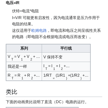
电压=IR
伏特=电流*电阻
I=V/R 可能更有启发性，因为电流通常是压力作用于
电阻的结果。
这仅适用于
欧姆电路
，即电流和电压之间呈线性关系
的电路（即电阻不会根据电流或电压而改变）。
系列
平行线
V
= V
+ V
+ …
V 保持不变
T
1
2
I
= I
+ I
+…
我还是一样
T
1
2
R
= R
+ R
+…
1/RT
(1/R1
+(1/R2
+…
T
1
2
=
)
)
类比
下面的动画类比说明了直流（DC）电路的运行。