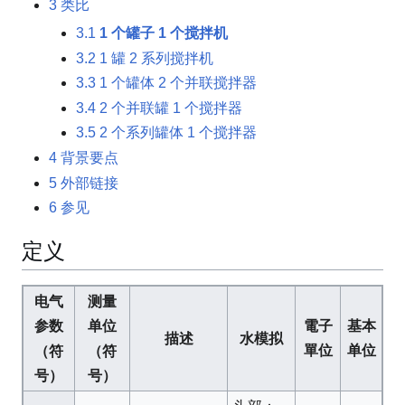
3
类比
3.1
1 个罐子 1 个搅拌机
3.2
1 罐 2 系列搅拌机
3.3
1 个罐体 2 个并联搅拌器
3.4
2 个并联罐 1 个搅拌器
3.5
2 个系列罐体 1 个搅拌器
4
背景要点
5
外部链接
6
参见
定义
电气
测量
電子
基本
参数
单位
描述
水模拟
單位
单位
（符
（符
号）
号）