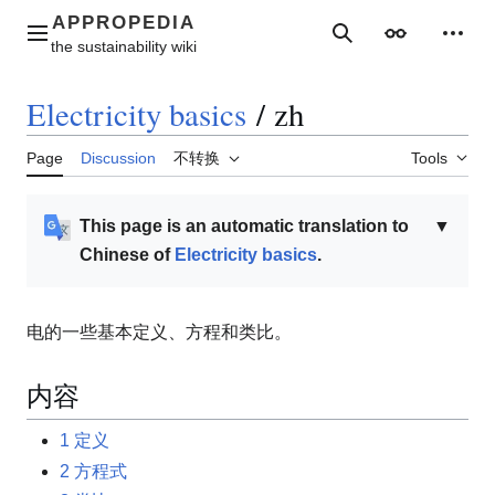
Jump
to
Main menu
Search
Appearance
Perso
content
Electricity basics
/
zh
Page
Discussion
不转换
Tools
This page is an automatic translation to
▼
Chinese of
Electricity basics
.
电的一些基本定义、方程和类比。
内容
1
定义
2
方程式