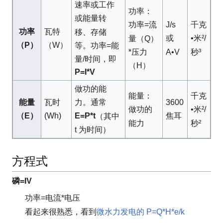
速率或工作
功率：
或能量转
J/s
千克
功率=流
功率
瓦特
移、存储
或
•米²/
量（Q）
（P）
（W）
等。功率=能
A•V
秒³
*压力
量/时间，即
（H）
P=I*V
做功的能
能量：
千克
能量
瓦时
3600
力。通常
做功的
•米²/
E=P*t
（E）
(Wh)
焦耳
（其中
能力
秒²
t 为时间）
方程式
磷=IV
功率=电流*电压
看起来很熟悉，看到
微水力发电的 P=Q*H*e/k