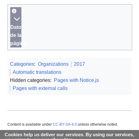
Datos
de la
página
Categories
:
Organizations
2017
Automatic translations
Hidden categories:
Pages with Notice.js
Pages with external calls
Content is available under
CC-BY-SA-4.0
unless otherwise noted.
Cookies help us deliver our services. By using our services,
About Appropedia
Policies
Contact