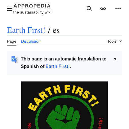
Jump
to
Main menu
Search
Appearance
Perso
content
Earth First!
/
es
Page
Discussion
Tools
This page is an automatic translation to
▼
Spanish of
Earth First!
.