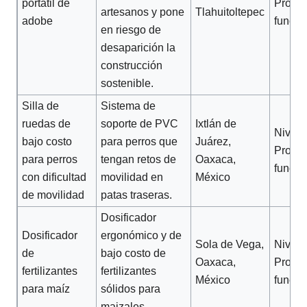
portátil de
Protot
artesanos y pone
Tlahuitoltepec
adobe
funcio
en riesgo de
desaparición la
construcción
sostenible.
Silla de
Sistema de
ruedas de
soporte de PVC
Ixtlán de
Nivel 2
bajo costo
para perros que
Juárez,
Protot
para perros
tengan retos de
Oaxaca,
funcio
con dificultad
movilidad en
México
de movilidad
patas traseras.
Dosificador
Dosificador
ergonómico y de
Sola de Vega,
Nivel 2
de
bajo costo de
Oaxaca,
Protot
fertilizantes
fertilizantes
México
funcio
para maíz
sólidos para
maizales.