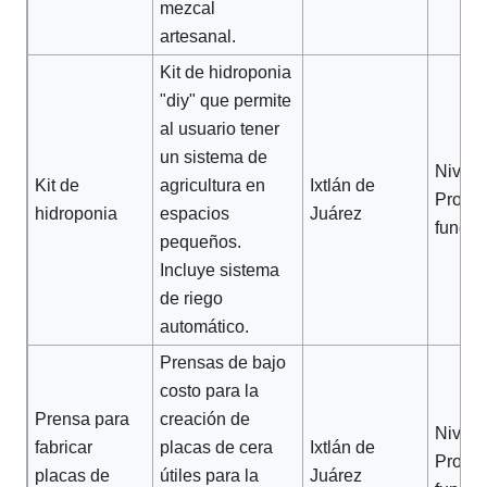
mezcal
artesanal.
Kit de hidroponia
"diy" que permite
al usuario tener
un sistema de
Nivel 2
Kit de
agricultura en
Ixtlán de
Protot
hidroponia
espacios
Juárez
funcio
pequeños.
Incluye sistema
de riego
automático.
Prensas de bajo
costo para la
Prensa para
creación de
Nivel 2
fabricar
placas de cera
Ixtlán de
Protot
placas de
útiles para la
Juárez