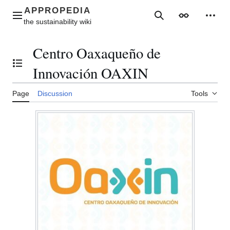
Jump
to
Main menu
Search
Appearance
Perso
content
Centro Oaxaqueño de
Toggle the table of contents
Innovación OAXIN
Page
Discussion
Tools