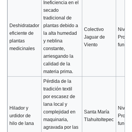
Ineficiencia en el
secado
tradicional de
Deshidratador
plantas debido a
Colectivo
Nivel 2
eficiente de
la alta humedad
Jaguar de
Protot
plantas
y neblina
Viento
funcio
medicinales
constante,
arriesgando la
calidad de la
materia prima.
Pérdida de la
tradición textil
por escasez de
lana local y
Hilador y
Nivel 2
complejidad en
Santa María
urdidor de
Protot
maquinaria,
Tlahuitoltepec
hilo de lana
funcio
agravada por las