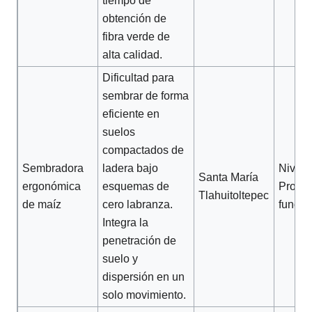
tiempo de
obtención de
fibra verde de
alta calidad.
Dificultad para
sembrar de forma
eficiente en
suelos
compactados de
Sembradora
ladera bajo
Nivel 2
Santa María
ergonómica
esquemas de
Protot
Tlahuitoltepec
de maíz
cero labranza.
funcio
Integra la
penetración de
suelo y
dispersión en un
solo movimiento.