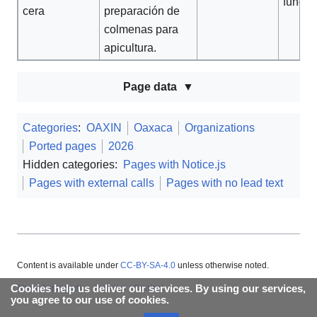
funcio
cera
preparación de
colmenas para
apicultura.
Page data
Categories
:
OAXIN
Oaxaca
Organizations
Ported pages
2026
Hidden categories:
Pages with Notice.js
Pages with external calls
Pages with no lead text
Content is available under
CC-BY-SA-4.0
unless otherwise noted.
Cookies help us deliver our services. By using our services,
About Appropedia
Policies
Contact
you agree to our use of cookies.