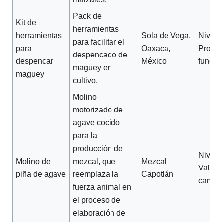
Pack de
Kit de
herramientas
herramientas
Sola de Vega,
Nivel 2
para facilitar el
para
Oaxaca,
Protot
despencado de
despencar
México
funcio
maguey en
maguey
cultivo.
Molino
motorizado de
agave cocido
para la
producción de
Nivel 3
Molino de
mezcal, que
Mezcal
Valida
piña de agave
reemplaza la
Capotlán
camp
fuerza animal en
el proceso de
elaboración de