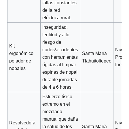
fallas constantes
de la red
eléctrica rural.
Inseguridad,
lentitud y alto
riesgo de
Kit
cortes/accidentes
Nivel 2
ergonómico
Santa María
con herramientas
Protot
pelador de
Tlahuitoltepec
rígidas al limpiar
funcio
nopales
espinas de nopal
durante jornadas
de 4 a 6 horas.
Esfuerzo físico
extremo en el
mezclado
manual que daña
Revolvedora
Nivel 2
la salud de los
Santa María