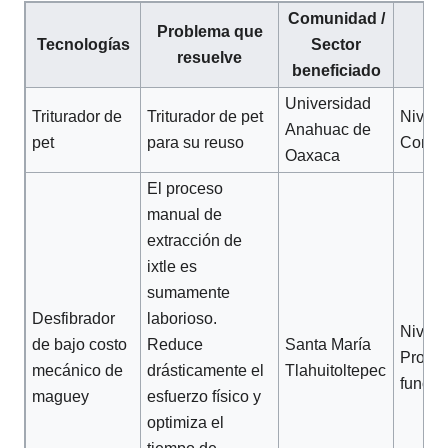
Comunidad /
Problema que
Gr
Tecnologías
Sector
resuelve
ma
beneficiado
Universidad
Triturador de
Triturador de pet
Nivel 
Anahuac de
pet
para su reuso
Comerc
Oaxaca
El proceso
manual de
extracción de
ixtle es
sumamente
Desfibrador
laborioso.
Nivel 2
de bajo costo
Reduce
Santa María
Protot
mecánico de
drásticamente el
Tlahuitoltepec
funcio
maguey
esfuerzo físico y
optimiza el