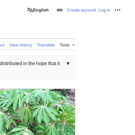
English
Create account
Log in
Appearance
Personal
rce
View history
Translate
Tools
distributed in the hope that it
▼