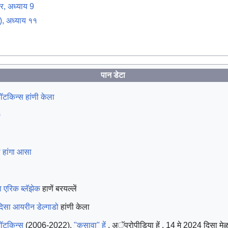
पर, अध्याय 9
), अध्याय ११
पान डेटा
ॉटकिन्स हांणी केला
0
ो हांगा आसा
ा
एरिक ब्लॅझेक
हाणें बरयल्लें
दिसा
आयरीन डेल्गाडो
हांणी केला
वॉटकिन्स
(2006-2022).
"कसावा" हें
. अॅप्रोपीडिया हें
. 14 मे 2024 दिसा मेळय