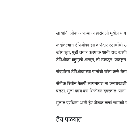
लाखांनी लोक आपल्या आहारांतलो मुखेल भाग म
कंदांतल्यान टॅपिओका ह्या दाणेदार स्टार्चा
उपेग सूप, पुडी तयार करपाक आनी दाट करपी पदार
टॅपिओका बहुमुखी आसून, तो उकडून, उकडून त
रांदपांतय टॅपिओकाच्या पानांचो उपेग करूं येता
सैमीक रितीन मेळपी सायनायड ना करपाखातीर स
पडटा. मुळां कांय वरां भिजोवन दवरतात; पान
मुळांत प्रथिनां आनी हेर पोशक तत्वां सामकीं
हेंय पळयात