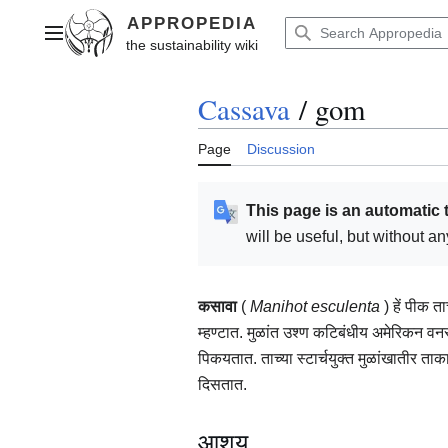
Jump
to
Main menu
content
Cassava
/
gom
Page
Discussion
This page is an automatic 
will be useful, but without a
कसावा
(
Manihot esculenta
) हें पीक त
म्हण्टात. मुळांत उश्ण कटिबंधीय अमेरिकन वनस
पिकयतात. ताच्या स्टार्चयुक्त मुळांखातीर ता
दिसतात.
आशय