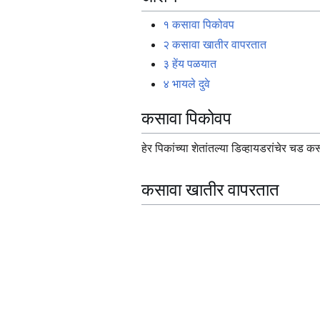
१
कसावा पिकोवप
२
कसावा खातीर वापरतात
३
हेंय पळयात
४
भायले दुवे
कसावा पिकोवप
हेर पिकांच्या शेतांतल्या डिव्हायडरांचेर चड 
कसावा खातीर वापरतात