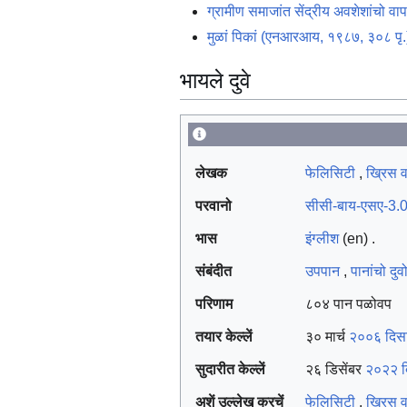
ग्रामीण समाजांत सेंद्रीय अवशेशांचो वा
मुळां पिकां (एनआरआय, १९८७, ३०८ पृ.
भायले दुवे
लेखक
फेलिसिटी
,
ख्रिस व
परवानो
सीसी-बाय-एसए-3.
भास
इंग्लीश
(en) .
संबंदीत
उपपान
,
पानांचो दुव
परिणाम
८०४ पान पळोवप
तयार केल्लें
३० मार्च
२००६ दिस
सुदारीत केल्लें
२६ डिसेंबर
२०२२ 
अशें उल्लेख करचें
फेलिसिटी
,
ख्रिस 