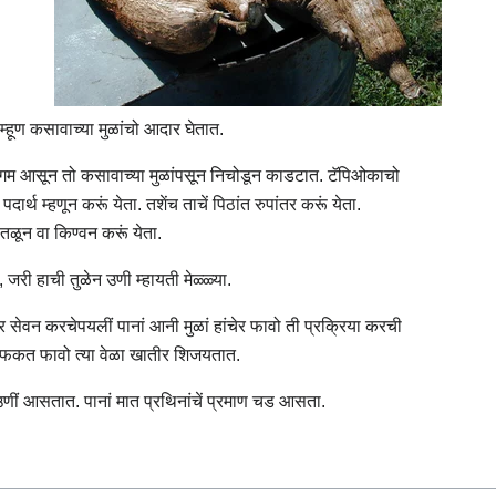
्हूण कसावाच्या मुळांचो आदार घेतात.
चो उगम आसून तो कसावाच्या मुळांपसून निचोडून काडटात. टॅपिओकाचो
्थ म्हणून करूं येता. तशेंच ताचें पिठांत रुपांतर करूं येता.
ळून वा किण्वन करूं येता.
, जरी हाची तुळेन उणी म्हायती मेळ्ळ्या.
ेवन करचेपयलीं पानां आनी मुळां हांचेर फावो ती प्रक्रिया करची
ां फकत फावो त्या वेळा खातीर शिजयतात.
 उणीं आसतात. पानां मात प्रथिनांचें प्रमाण चड आसता.