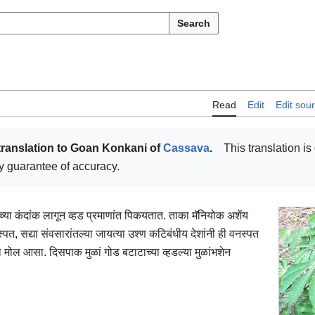
Search
Read
Edit
Edit sou
translation to Goan Konkani of
Cassava
.
This translation is 
ny guarantee of accuracy.
ाच्या कंदांक लागून व्हड प्रमाणांत पिकयतात. ताका मॅनियोक अशेंय
्पत, सद्या संवसारांतल्या जायत्या उश्ण कटिबंधीय देशांनी ही वनस्पत
का मोल आसा. दिसपाक मुळां गोड बटाटाच्या व्हडल्या मुळांभशेन