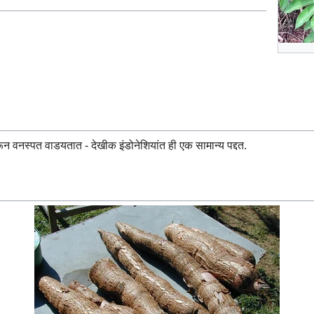
करून वनस्पत वाडयतात - देखीक इंडोनेशियांत ही एक सामान्य पद्दत.