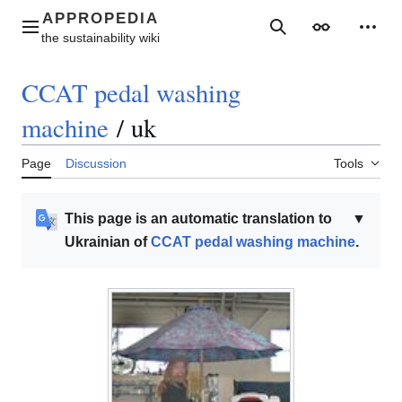
Jump
to
Main menu
Search
Appearance
Perso
content
CCAT pedal washing
machine
/
uk
Page
Discussion
Tools
This page is an automatic translation to
▼
Ukrainian of
CCAT pedal washing machine
.