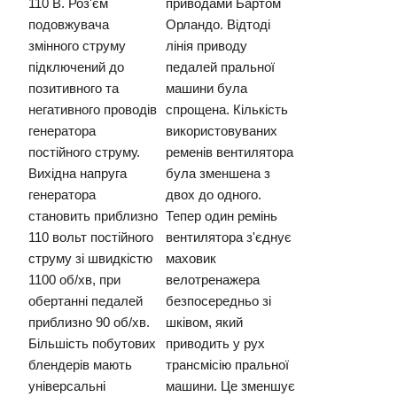
110 В. Роз'єм
приводами Бартом
подовжувача
Орландо. Відтоді
змінного струму
лінія приводу
підключений до
педалей пральної
позитивного та
машини була
негативного проводів
спрощена. Кількість
генератора
використовуваних
постійного струму.
ременів вентилятора
Вихідна напруга
була зменшена з
генератора
двох до одного.
становить приблизно
Тепер один ремінь
110 вольт постійного
вентилятора з'єднує
струму зі швидкістю
маховик
1100 об/хв, при
велотренажера
обертанні педалей
безпосередньо зі
приблизно 90 об/хв.
шківом, який
Більшість побутових
приводить у рух
блендерів мають
трансмісію пральної
універсальні
машини. Це зменшує