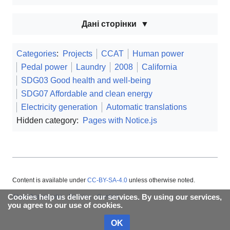
Дані сторінки
Categories
:
Projects
CCAT
Human power
Pedal power
Laundry
2008
California
SDG03 Good health and well-being
SDG07 Affordable and clean energy
Electricity generation
Automatic translations
Hidden category:
Pages with Notice.js
Content is available under
CC-BY-SA-4.0
unless otherwise noted.
Cookies help us deliver our services. By using our services,
About Appropedia
Policies
Contact
you agree to our use of cookies.
OK