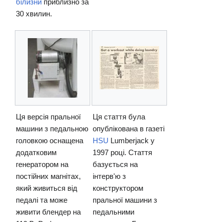
білизни
приблизно за
30 хвилин.
Ця версія пральної
Ця стаття була
машини з педальною
опублікована в газеті
головкою оснащена
HSU
Lumberjack у
додатковим
1997 році. Стаття
генератором на
базується на
постійних магнітах,
інтерв'ю з
який живиться від
конструктором
педалі та може
пральної машини з
живити блендер на
педальними