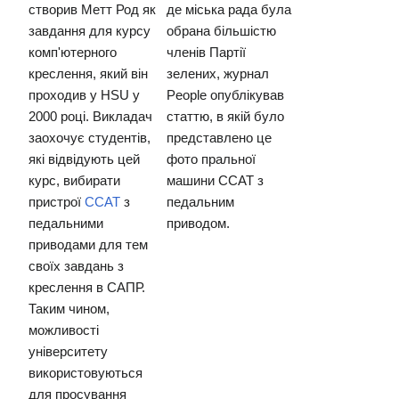
створив Метт Род як
де міська рада була
завдання для курсу
обрана більшістю
комп'ютерного
членів Партії
креслення, який він
зелених, журнал
проходив у HSU у
People опублікував
2000 році. Викладач
статтю, в якій було
заохочує студентів,
представлено це
які відвідують цей
фото пральної
курс, вибирати
машини CCAT з
пристрої
CCAT
з
педальним
педальними
приводом.
приводами для тем
своїх завдань з
креслення в САПР.
Таким чином,
можливості
університету
використовуються
для просування