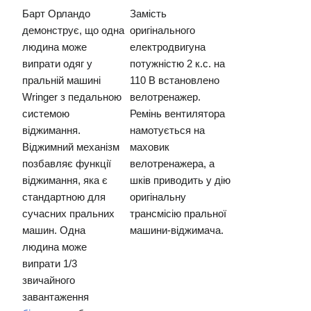
Барт Орландо
Замість
демонструє, що одна
оригінального
людина може
електродвигуна
випрати одяг у
потужністю 2 к.с. на
пральній машині
110 В встановлено
Wringer з педальною
велотренажер.
системою
Ремінь вентилятора
віджимання.
намотується на
Віджимний механізм
маховик
позбавляє функції
велотренажера, а
віджимання, яка є
шків приводить у дію
стандартною для
оригінальну
сучасних пральних
трансмісію пральної
машин. Одна
машини-віджимача.
людина може
випрати 1/3
звичайного
завантаження