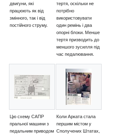
двигуни, які
тертя, оскільки не
працюють як від
потрібно
змінного, так і від
використовувати
постійного струму.
один ремінь і два
опорні блоки. Менше
тертя призводить до
меншого зусилля під
час педалювання.
Цю схему САПР
Коли Арката стала
пральної машини з
першим містом у
педальним приводом
Сполучених Штатах,