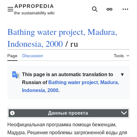
Jump
to
Main menu
Search
Appearance
Perso
content
Bathing water project, Madura,
Indonesia, 2000
/
ru
Page
Discussion
Tools
This page is an automatic translation to
▼
Russian of
Bathing water project, Madura,
Indonesia, 2000
.
Данные проекта
Неофициальная программа помощи беженцам,
Мадура. Решение проблемы загрязненной воды для