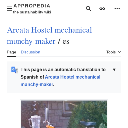
Jump
to
Main menu
Search
Appearance
Perso
content
Arcata Hostel mechanical
munchy-maker
/
es
Page
Discussion
Tools
This page is an automatic translation to
▼
Spanish of
Arcata Hostel mechanical
munchy-maker
.