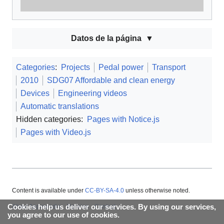
Datos de la página
Categories
:
Projects
Pedal power
Transport
2010
SDG07 Affordable and clean energy
Devices
Engineering videos
Automatic translations
Hidden categories:
Pages with Notice.js
Pages with Video.js
Content is available under
CC-BY-SA-4.0
unless otherwise noted.
About Appropedia
Policies
Contact
Cookies help us deliver our services. By using our services,
you agree to our use of cookies.