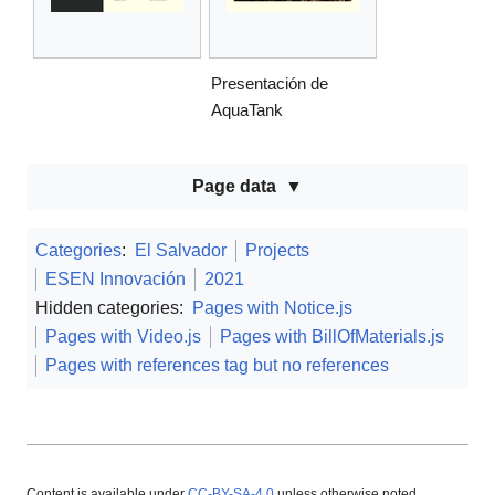
Presentación de
AquaTank
Page data
Categories
:
El Salvador
Projects
ESEN Innovación
2021
Hidden categories:
Pages with Notice.js
Pages with Video.js
Pages with BillOfMaterials.js
Pages with references tag but no references
Content is available under
CC-BY-SA-4.0
unless otherwise noted.