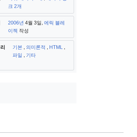
크 2개
됨
2006년
4월 3일,
에릭 블레
이젝
작성
쿼리
기본
,
의미론적
,
HTML
,
파일
,
기타