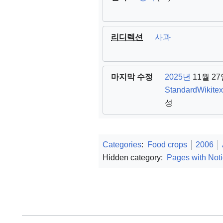
리디렉션
사과
마지막 수정
2025년
11월 2
StandardWikite
성
Categories
:
Food crops
2006
Hidden category:
Pages with Noti