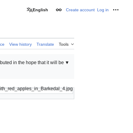
English
Create account
Log in
Appearance
Personal
rce
View history
Translate
Tools
ibuted in the hope that it will be
▼