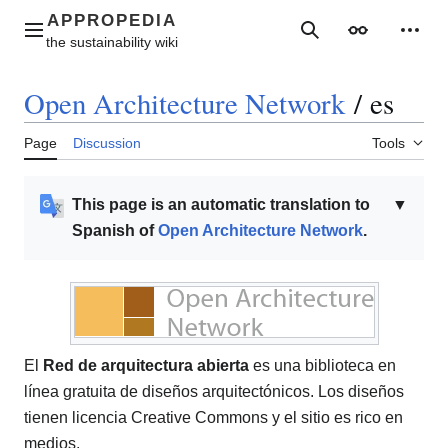
Jump
to
Main menu
Search
Appearance
Perso
content
Open Architecture Network
/
es
Page
Discussion
Tools
This page is an automatic translation to
▼
Spanish of
Open Architecture Network
.
El
Red de arquitectura abierta
es una biblioteca en
línea gratuita de diseños arquitectónicos. Los diseños
tienen licencia Creative Commons y el sitio es rico en
medios.