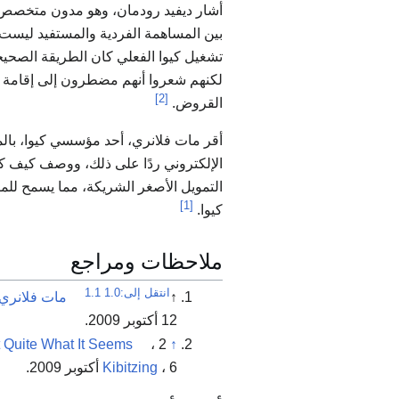
أشار ديفيد رودمان، وهو مدون متخصص 
بين المساهمة الفردية والمستفيد ليست 
تشغيل كيوا الفعلي كان الطريقة الصحيحة 
لكنهم شعروا أنهم مضطرون إلى إقامة ص
[2]
القروض.
أقر مات فلانري، أحد مؤسسي كيوا، بال
الإلكتروني ردًا على ذلك، ووصف كيف ك
التمويل الأصغر الشريكة، مما يسمح للم
[1]
كيوا.
ملاحظات ومراجع
انتقل إلى:
1.0
1.1
↑
مات فلانري، الرئيس ا
12 أكتوبر 2009.
↑
، 2 أكتوبر 2009. منشور إضافي:
t Quite What It Seems
، 6 أكتوبر 2009.
Kibitzing