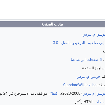
بيانات الصفحة
وشوا م. بيرس
إلى صاحبه - الترخيص بالمثل - 3.0
،
6 صفحات الرابط هنا
لم
جوشوا م. بيرس
سطة
StandardWikitext bot
وشوا إم بيرس
(2008-2023).
"كيفا"
. موافقه
. تم الاسترجاع في 24 يونيو 2024
ملفات
HTML
وأكثر