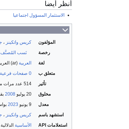
أنظر أيضا
الاستثمار المسؤول اجتماعيا
المؤلفون
كريس واتكينز
،
ج
رخصة
نَسب المُصنَّف 
لغة
العربية
(ar) العربية
متعلق ب
0 صفحات فرعية
تأثير
514 عدد مرات مشاهدة الصفحة
مخلوق
20 يوليو
2008
بق
معدل
9 يونيو
2023
بوا
استشهد باسم
كريس واتكينز
،
ج
استعلامات API
الأساسية
الدلالية