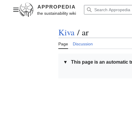
Jump
to
Main menu
content
Kiva
/
ar
Page
Discussion
▼
This page is an automatic t