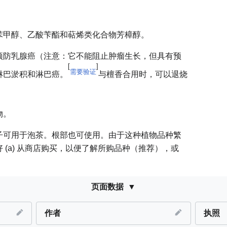
苯甲醇、乙酸苄酯和萜烯类化合物芳樟醇。
预防乳腺癌（注意：它不能阻止肿瘤生长，但具有预
[
]
需要验证
淋巴淤积和淋巴癌。
与檀香合用时，可以退烧
物。
子可用于泡茶。根部也可使用。由于这种植物品种繁
 (a) 从商店购买，以便了解所购品种（推荐），或
页面数据
作者
执照