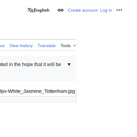
English
Create account
Log in
Appearance
Personal
rce
View history
Translate
Tools
uted in the hope that it will be
▼