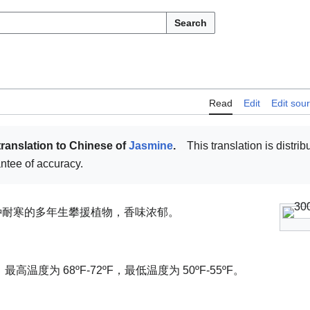
Search
Read
Edit
Edit sou
translation to Chinese of
Jasmine
.
This translation is distrib
antee of accuracy.
种耐寒的多年生攀援植物，香味浓郁。
温度为 68ºF-72ºF，最低温度为 50ºF-55ºF。