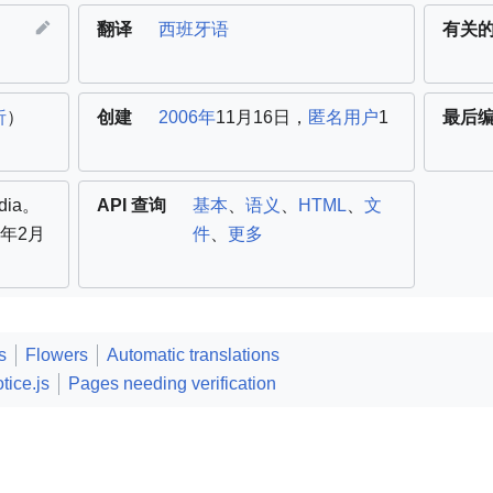
翻译
西班牙语
有关
析
）
创建
2006年
11月16日，
匿名用户
1
最后
dia。
API 查询
基本
、
语义
、
HTML
、
文
6年2月
件
、
更多
s
Flowers
Automatic translations
tice.js
Pages needing verification