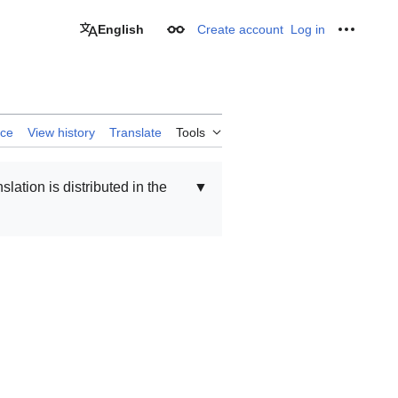
English
Create account
Log in
Appearance
Personal
rce
View history
Translate
Tools
nslation is distributed in the
▼