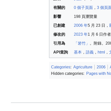
有關的
0 個子頁面
，
3 個頁
影響
198 頁瀏覽量
已創建
2006 年
5 月 23 日，
修改的
2023 年
1 月 6 日
作者
引用為
「箬竹」
。
附錄。
20
API查詢
基本
，
語義
，
html
，
Categories
:
Agriculture
2006
Hidden categories:
Pages with No