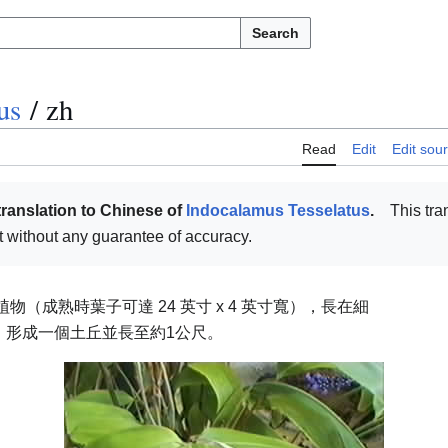
Search
us
/
zh
Read
Edit
Edit sou
translation to Chinese of
Indocalamus Tesselatus
.
This tra
but without any guarantee of accuracy.
物（成熟時葉子可達 24 英寸 x 4 英寸寬），長在細
。
形成一個土丘並長至約1公尺。