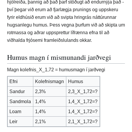
hjólreiða, þannig að það þarf stöðugt að endurnýja það -
því þegar við erum að fjarlægja prunings og uppskeru
fyrir eldhúsið erum við að svipta hringrás náttúrunnar
hugsanlegu humus. Þess vegna þurfum við að skipta um
rotmassa og aðrar uppsprettur lífrænna efna til að
viðhalda frjósemi framleiðslulands okkar.
Humus magn í mismunandi jarðvegi
Magn kolefnis_X_1,72 = humusmagn í jarðvegi
Efni
Kolefnismagn
Humus
Sandur
2,3%
2,3_X_1,72=?
Sandmola
1,4%
1,4_X_1,72=?
Loam
1,4%
1,4_X_1,72=?
Leir
2,1%
2,1_X_1,72=?