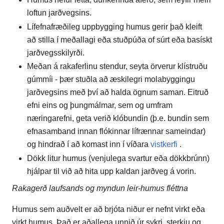
loftun jarðvegsins.
Lífefnafræðileg uppbygging humus gerir það kleift
að stilla í meðallagi eða stuðpúða of súrt eða basískt
jarðvegsskilyrði.
Meðan á rakaferlinu stendur, seyta örverur klístruðu
gúmmíi - þær stuðla að æskilegri molabyggingu
jarðvegsins með því að halda ögnum saman. Eitruð
efni eins og þungmálmar, sem og umfram
næringarefni, geta verið klóbundin (þ.e. bundin sem
efnasamband innan flókinnar lífrænnar sameindar)
og hindrað í að komast inn í víðara
vistkerfi
.
Dökk litur humus (venjulega svartur eða dökkbrúnn)
hjálpar til við að hita upp kaldan jarðveg á vorin.
Rakagerð laufsands og myndun leir-humus fléttna
Humus sem auðvelt er að brjóta niður er nefnt virkt eða
virkt humus. Það er aðallega unnið úr sykri, sterkju og