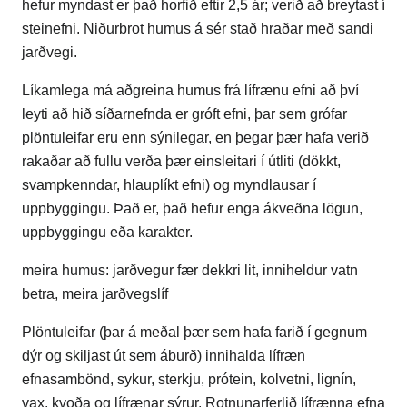
hefur myndast er það horfið eftir 2,5 ár; verið að breytast í
steinefni. Niðurbrot humus á sér stað hraðar með sandi
jarðvegi.
Líkamlega má aðgreina humus frá lífrænu efni að því
leyti að hið síðarnefnda er gróft efni, þar sem grófar
plöntuleifar eru enn sýnilegar, en þegar þær hafa verið
rakaðar að fullu verða þær einsleitari í útliti (dökkt,
svampkenndar, hlauplíkt efni) og myndlausar í
uppbyggingu. Það er, það hefur enga ákveðna lögun,
uppbyggingu eða karakter.
meira humus: jarðvegur fær dekkri lit, inniheldur vatn
betra, meira jarðvegslíf
Plöntuleifar (þar á meðal þær sem hafa farið í gegnum
dýr og skiljast út sem áburð) innihalda lífræn
efnasambönd, sykur, sterkju, prótein, kolvetni, lignín,
vax, kvoða og lífrænar sýrur. Rotnunarferlið lífrænna efna