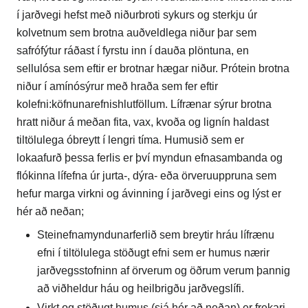
í jarðvegi hefst með niðurbroti sykurs og sterkju úr
kolvetnum sem brotna auðveldlega niður þar sem
safrófýtur ráðast í fyrstu inn í dauða plöntuna, en
sellulósa sem eftir er brotnar hægar niður. Prótein brotna
niður í amínósýrur með hraða sem fer eftir
kolefni:köfnunarefnishlutföllum. Lífrænar sýrur brotna
hratt niður á meðan fita, vax, kvoða og lignín haldast
tiltölulega óbreytt í lengri tíma. Humusið sem er
lokaafurð þessa ferlis er því myndun efnasambanda og
flókinna lífefna úr jurta-, dýra- eða örveruuppruna sem
hefur marga virkni og ávinning í jarðvegi eins og lýst er
hér að neðan;
Steinefnamyndunarferlið sem breytir hráu lífrænu
efni í tiltölulega stöðugt efni sem er humus nærir
jarðvegsstofninn af örverum og öðrum verum þannig
að viðheldur háu og heilbrigðu jarðvegslífi.
Virkt og stöðugt humus (sjá hér að neðan) er frekari