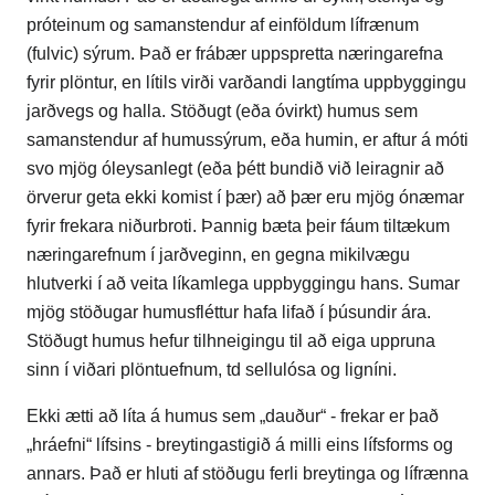
próteinum og samanstendur af einföldum lífrænum
(fulvic) sýrum. Það er frábær uppspretta næringarefna
fyrir plöntur, en lítils virði varðandi langtíma uppbyggingu
jarðvegs og halla. Stöðugt (eða óvirkt) humus sem
samanstendur af humussýrum, eða humin, er aftur á móti
svo mjög óleysanlegt (eða þétt bundið við leiragnir að
örverur geta ekki komist í þær) að þær eru mjög ónæmar
fyrir frekara niðurbroti. Þannig bæta þeir fáum tiltækum
næringarefnum í jarðveginn, en gegna mikilvægu
hlutverki í að veita líkamlega uppbyggingu hans. Sumar
mjög stöðugar humusfléttur hafa lifað í þúsundir ára.
Stöðugt humus hefur tilhneigingu til að eiga uppruna
sinn í viðari plöntuefnum, td sellulósa og ligníni.
Ekki ætti að líta á humus sem „dauður“ - frekar er það
„hráefni“ lífsins - breytingastigið á milli eins lífsforms og
annars. Það er hluti af stöðugu ferli breytinga og lífrænna