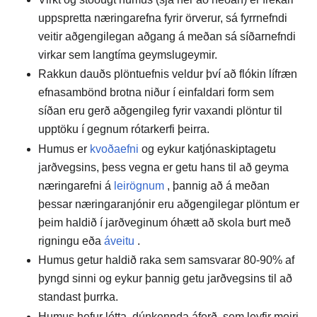
uppspretta næringarefna fyrir örverur, sá fyrrnefndi
veitir aðgengilegan aðgang á meðan sá síðarnefndi
virkar sem langtíma geymslugeymir.
Rakkun dauðs plöntuefnis veldur því að flókin lífræn
efnasambönd brotna niður í einfaldari form sem
síðan eru gerð aðgengileg fyrir vaxandi plöntur til
upptöku í gegnum rótarkerfi þeirra.
Humus er
kvoðaefni
og eykur katjónaskiptagetu
jarðvegsins, þess vegna er getu hans til að geyma
næringarefni á
leirögnum
, þannig að á meðan
þessar næringaranjónir eru aðgengilegar plöntum er
þeim haldið í jarðveginum óhætt að skola burt með
rigningu eða
áveitu
.
Humus getur haldið raka sem samsvarar 80-90% af
þyngd sinni og eykur þannig getu jarðvegsins til að
standast þurrka.
Humus hefur létta, dúnkennda áferð, sem leyfir meiri