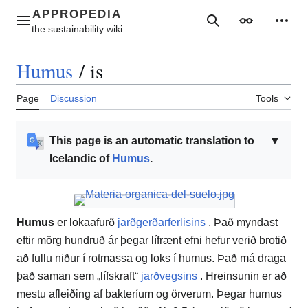
Jump
to
Main menu
Search
Appearance
Perso
content
Humus
/
is
Page
Discussion
Tools
This page is an automatic translation to
▼
Icelandic of
Humus
.
Humus
er lokaafurð
jarðgerðarferlisins
. Það myndast
eftir mörg hundruð ár þegar lífrænt efni hefur verið brotið
að fullu niður í rotmassa og loks í humus. Það má draga
það saman sem „lífskraft“
jarðvegsins
. Hreinsunin er að
mestu afleiðing af bakteríum og örverum. Þegar humus