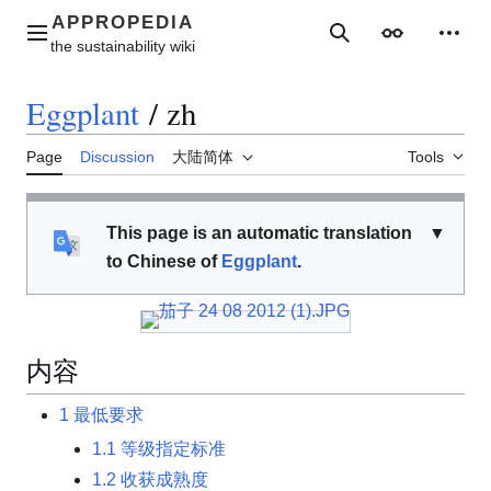
Jump
to
Main menu
Search
Appearance
Perso
content
Eggplant
/
zh
Page
Discussion
大陆简体
Tools
This page is an automatic translation
▼
to Chinese of
Eggplant
.
内容
1
最低要求
1.1
等级指定标准
1.2
收获成熟度