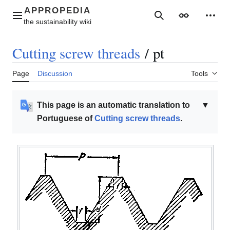
Jump
to
Main menu
Search
Appearance
Perso
content
Cutting screw threads
/
pt
Page
Discussion
Tools
This page is an automatic translation to
▼
Portuguese of
Cutting screw threads
.