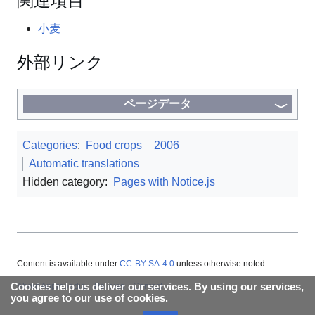
関連項目
小麦
外部リンク
ページデータ
Categories
:
Food crops
2006
Automatic translations
Hidden category:
Pages with Notice.js
Content is available under
CC-BY-SA-4.0
unless otherwise noted.
Cookies help us deliver our services. By using our services,
About Appropedia
Policies
Contact
you agree to our use of cookies.