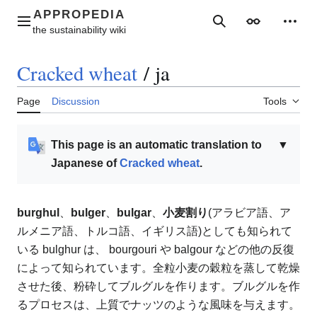
Jump
to
Main menu
Search
Appearance
Perso
content
Cracked wheat
/
ja
Page
Discussion
Tools
This page is an automatic translation to
▼
Japanese of
Cracked wheat
.
burghul
、
bulger
、
bulgar
、
小麦割り
(アラビア語、ア
ルメニア語、トルコ語、イギリス語)としても知られて
いる bulghur は、 bourgouri や balgour などの他の反復
によって知られています。全粒小麦の穀粒を蒸して乾燥
させた後、粉砕してブルグルを作ります。ブルグルを作
るプロセスは、上質でナッツのような風味を与えます。