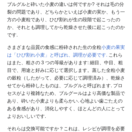
ブルグルと砕いた小麦の違いは何ですか? それは毛の分
裂の問題であり、どちらかといえば小麦の実か、もう一
方の小麦粒であり、ひび割れが生の段階で起こったの
か、それとも調理してから乾燥させた後に起こったのか
です.
さまざまな品質の食感に粉砕された生の全粒
小麦の果実
は「ひび割れ小麦」と呼ばれ、調理が必要です.
これら
はまた、粗さの 3 つの等級があります: 細目、中目、粗
目で、用途と好みに応じて選択します。蒸した全粒小麦
の穀粒（したがって、必要に応じて調理済み）、乾燥さ
せてから粉砕したものは、ブルグルと呼ばれます. プロ
セスがより複雑なため、ブルグールはより高価な製品で
あり、砕いた小麦よりも柔らかい. 心地よい歯ごたえの
ある食感があり、消化しやすく、ほとんどの人にとって
よりおいしいです.
それらは交換可能ですか？これは、レシピが調理を必要