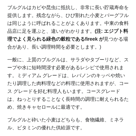
ブルグルはカビや昆虫に抵抗し、非常に長い貯蔵寿命を
提供します。残念ながら、ひび割れた小麦とバーグフル
は同じように呼ばれることがよくあります。中東の食料
品店に足を運ぶと、違いがわかります。
(注: エジプト料
理でよく見られる緑色の穀粒であるfireek が
見つかる場
合があり、長い調理時間を必要とします。)
一般に、上質のブルグルは、サラダやタブーリなど、ス
ープや水に短時間浸す必要があるレシピで使用されま
す。ミディアム グレードは、レバノンのキッベや焼い
たり調理した肉料理などの料理に使用されますが、コー
ス グレードを好む料理人もいます。コースグレード
は、ねっとりすることなく長時間の調理に耐えられるた
め、焼きキャセロールに最適です。
ブルグルと砕いた小麦はどちらも、食物繊維、ミネラ
ル、ビタミンの優れた供給源です。