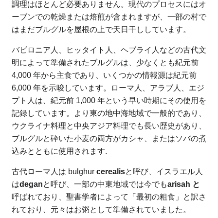
調理はほとんど必要ありません。現代のプロセスにはオ
ーブンでの乾燥または焙煎が含まれますが、一部の村で
はまだブルグルを屋根の上で天日干ししています。
バビロニア人、ヒッタイト人、ヘブライ人などの古代文
明によって準備されたブルグルは、少なくとも紀元前
4,000 年から主食であり、いくつかの情報源は紀元前
6,000 年を示唆しています。ローマ人、アラブ人、エジ
プト人は、紀元前 1,000 年という早い時期にその使用を
記録しています。より東の地中海地域で一般的であり、
ウクライナ料理と中央アジア料理でも長い歴史があり、
ブルグルと砕いた小麦の両方がカシャ、またはソバの煮
込みとともに使用されます.
古代ローマ人は bulghur
cerealis
と呼び、イスラエル人
は
degan
と呼び、一部の中東地域では今でも
arisah と
呼ばれており、聖書学者によって「最初の粗食」と訳さ
れており、元々はお粥として準備されていました。