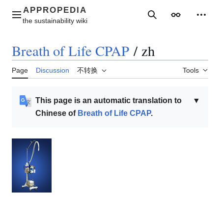
Jump
to
Main menu
Search
Appearance
Perso
content
Breath of Life CPAP
/
zh
Page
Discussion
不转换
Tools
This page is an automatic translation to
▼
Chinese of
Breath of Life CPAP
.