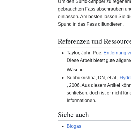
Um den Sulfid-Stripper zu regeneri
gebrauchten Fass abschrauben und 
einlassen. Am besten lassen Sie di
Spund in das Fass diffundieren.
Referenzen und Ressourc
Taylor, John Poe,
Entfernung v
Diese Arbeit bietet gute allge
Wäsche.
Subbukrishna, DN, et al.,
Hydro
, 2006. Aus diesem Artikel kön
schließen, doch ist er nicht f
Informationen.
Siehe auch
Biogas