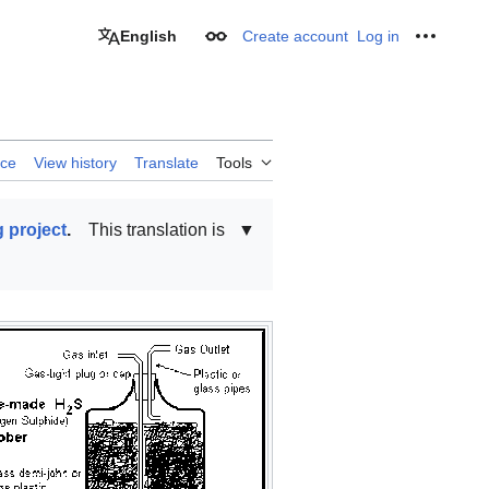
English
Create account
Log in
Appearance
Personal
rce
View history
Translate
Tools
 project
.
This translation is
▼