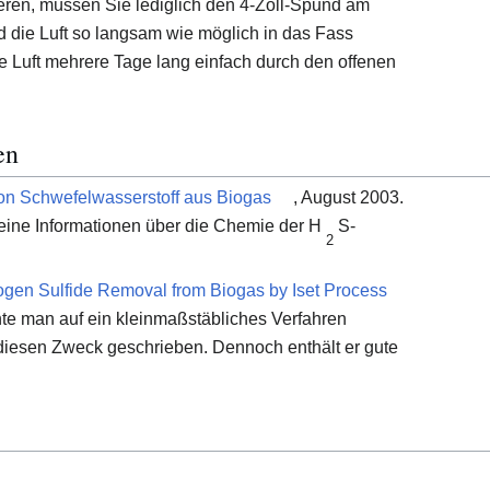
eren, müssen Sie lediglich den 4-Zoll-Spund am
die Luft so langsam wie möglich in das Fass
e Luft mehrere Tage lang einfach durch den offenen
en
on Schwefelwasserstoff aus Biogas
, August 2003.
meine Informationen über die Chemie der H
S-
2
gen Sulfide Removal from Biogas by Iset Process
nte man auf ein kleinmaßstäbliches Verfahren
ür diesen Zweck geschrieben. Dennoch enthält er gute