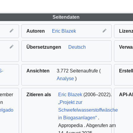
Seitendaten
Autoren
Eric Blazek
Lizen
Übersetzungen
Deutsch
Verwa
S-
Ansichten
3.772 Seitenaufrufe (
Erstell
Analyse
)
zember
Zitieren als
Eric Blazek
(2006–2022).
API-A
n
„Projekt zur
elgado
Schwefelwasserstoffwäsche
in Biogasanlagen“
.
Appropedia
. Abgerufen am