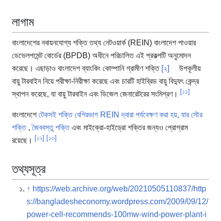
লাগাম
বাংলাদেশের নবায়নযোগ্য শক্তি তথ্য নেটওয়ার্ক (REIN) বাংলাদেশ পাওয়ার
ডেভেলপমেন্ট বোর্ডের (BPDB) অধীনে পরিচালিত এই প্রকল্পটি অনুমোদন
করেছে। এছাড়াও বাংলাদেশ ব্যাংকিং কোম্পানি গ্রামীণ শক্তি
[২]
উপকূলীয়
বায়ু টারবাইন নিয়ে পরীক্ষা-নিরীক্ষা করেছে এবং চারটি হাইব্রিড বায়ু বিদ্যুৎ কেন্দ্র
[১১]
স্থাপন করেছে, যা বায়ু টারবাইন এবং ডিজেল জেনারেটরের সংমিশ্রণ।
বাংলাদেশে
টেকসই শক্তি বেশিরভাগ REIN দ্বারা পর্যবেক্ষণ করা হয়, যার
সৌর
শক্তি
,
জৈববস্তু শক্তি
এবং মাইক্রো-হাইড্রো শক্তির জন্যও প্রোগ্রাম
[১২]
[১৩]
রয়েছে।
তথ্যসূত্র
↑
https://web.archive.org/web/20210505110837/http
s://bangladesheconomy.wordpress.com/2009/09/12/
power-cell-recommends-100mw-wind-power-plant-i