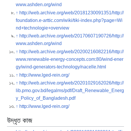
www.ashden.org/wind
↑
http://web.archive.org/web/20181230091351/http://
foundation.e-arttic.com/wiki/tiki-index.php?page=Wi
nd+technologie+overview
↑
http://web.archive.org/web/20170607190726/http://
www.ashden.org/wind
↑
http://web.archive.org/web/20200216082216/http://
www.renewable-energy-concepts.com:80/wind-ener
gy/wind-generators-technology/nacelle.html
↑
http://www.lged-rein.org/
↑
http://web.archive.org/web/20201029162026/http://
lib.pmo.gov.bd/legalms/pdf/Draft_Renewable_Energ
y_Policy_of_Bangladesh.pdf
↑
http://www.lged-rein.org/
উদ্ধৃত কাজ