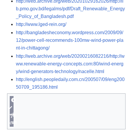
http://web.archive.org/web/20201029162026/http://li
b.pmo.gov.bd/legalms/pdf/Draft_Renewable_Energy
_Policy_of_Bangladesh.pdf
http://www.lged-rein.org/
http://bangladesheconomy.wordpress.com/2009/09/
12/power-cell-recommends-100mw-wind-power-pla
nt-in-chittagong/
http://web.archive.org/web/20200216082216/http://w
ww.renewable-energy-concepts.com:80/wind-energ
y/wind-generators-technology/nacelle.html
http://english.peopledaily.com.cn/200507/09/eng200
50709_195186.html
পৃষ্ঠা
ডেটা