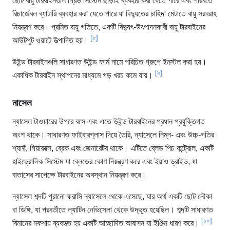
ছোট বায়ু টারবাইনগুলি গ্রিড সিস্টেম ছাড়াই ব্যবহার করা যেতে পারে এবং পরিবর্তে
রিচার্জেবল ব্যাটারি ব্যবহার করা যেতে পারে যা বিদ্যুতের চাহিদা মেটাতে বায়ু সরবরাহ
নিয়ন্ত্রণ করে। প্রমিত বায়ু গতিতে, একটি বিদ্যুৎ-উৎপাদনকারী বায়ু টারবাইনের
[৮]
আউটপুট ওয়াটে উত্পাদিত হয়।
উইন্ড টারবাইনগুলি সাধারণত উইন্ড ফার্ম নামে পরিচিত গ্রুপে ইনস্টল করা হয়।
[৯]
একাধিক টারবাইন স্থাপনের মাধ্যমে গড় খরচ কমে যায়।
নাসেল
ন্যাসেল টাওয়ারের উপরে বসে এবং এতে উইন্ড টারবাইনের প্রধান প্রযুক্তিগত
অংশ থাকে। সাধারণত ফাইবারগ্লাস দিয়ে তৈরি, ন্যাসেলে নিম্ন- এবং উচ্চ-গতির
শ্যাফ্ট, গিয়ারবক্স, ব্রেক এবং জেনারেটর থাকে। এটিতে ব্লেড পিচ কন্ট্রোল, একটি
হাইড্রোলিক সিস্টেম যা ব্লেডের কোণ নিয়ন্ত্রণ করে এবং ইয়াও ড্রাইভ, যা
বাতাসের সাপেক্ষে টারবাইনের অবস্থান নিয়ন্ত্রণ করে।
ন্যাসেল শব্দটি পুরানো ফরাসি ন্যাসেলে থেকে এসেছে, যার অর্থ একটি ছোট নৌকা
বা ডিঙ্গি, যা পরবর্তীতে ল্যাটিন নেভিসেলা থেকে উদ্ভূত হয়েছিল। শব্দটি সাধারণত
[১০]
বিমানের নকশায় ব্যবহৃত হয় একটি আচ্ছাদিত আবাসন যা ইঞ্জিন ধারণ করে।