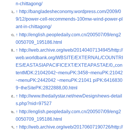
n-chittagong/
↑
http://bangladesheconomy.wordpress.com/2009/0
9/12/power-cell-recommends-100mw-wind-power-pl
ant-in-chittagong/
↑
http://english.peopledaily.com.cn/200507/09/eng2
0050709_195186.html
↑
http://web.archive.org/web/20140407134945/http://
web.worldbank.org/WBSITE/EXTERNAL/COUNTRI
ES/EASTASIAPACIFICEXT/EXTEAPASTAE/0,,con
tentMDK:21042042~menuPK:3458~menuPK:21042
~menuPK:2442042 ~menuPK:21041
piPK:6416830
9~theSitePK:2822888,00.html
↑
http://www.thedailystar.net/newDesign/news-detail
s.php?nid=97527
↑
http://english.peopledaily.com.cn/200507/09/eng2
0050709_195186.html
↑
http://web.archive.org/web/20170607190726/http://