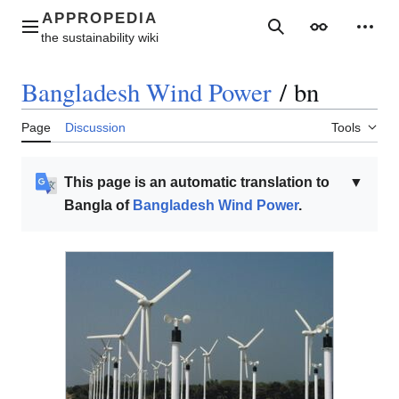
Jump
to
Main menu
Search
Appearance
Perso
content
Bangladesh Wind Power
/
bn
Page
Discussion
Tools
This page is an automatic translation to
▼
Bangla of
Bangladesh Wind Power
.