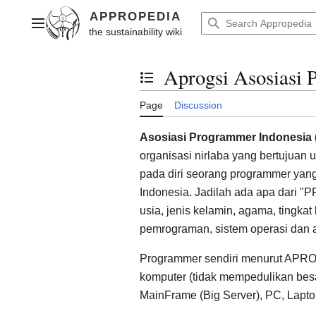
Jump
to
Main menu
content
Aprogsi Asosiasi 
Toggle the table of contents
Page
Discussion
Asosiasi Programmer Indonesia 
organisasi nirlaba yang bertujua
pada diri seorang programmer yang 
Indonesia. Jadilah ada apa dari
usia, jenis kelamin, agama, tingkat
pemrograman, sistem operasi dan 
Programmer sendiri menurut APR
komputer (tidak mempedulikan besar
MainFrame (Big Server), PC, Lapto