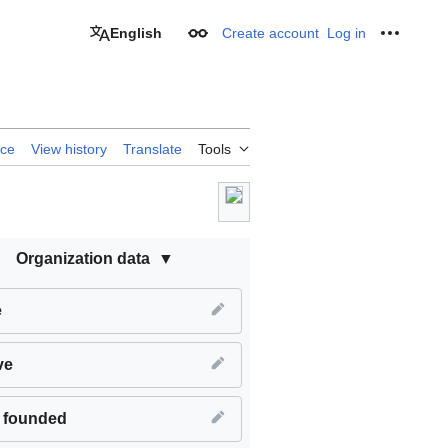
English
Create account
Log in
Appearance
Personal
rce
View history
Translate
Tools
Organization data
e
ve
 founded