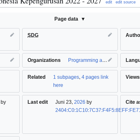
onesia Kepengurusan 2022 - 2027
edit
edit source
Page data
SDG
Autho
Organizations
Programming a CR1000 Datalogger
Lang
Related
1 subpages
,
4 pages link
Views
here
by
Last edit
Juni 23,
2026
by
Cite a
2404:C0:1C10:7C37:F4F5:8EFF:FE7