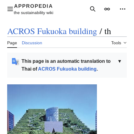
Jump
to
Main menu
Search
Appearance
Perso
content
ACROS Fukuoka building
/
th
Page
Discussion
Tools
This page is an automatic translation to
▼
Thai of
ACROS Fukuoka building
.