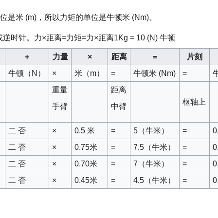
位是米 (m)，所以力矩的单位是牛顿米 (Nm)。
。力×距离=力矩=力×距离1Kg = 10 (N) 牛顿
+
力量
×
距离
=
片刻
）
牛顿（N）
×
米（m）
=
牛顿米 (Nm)
=
重量
距离
枢轴上
手臂
中臂
二 否
×
0.5 米
=
5（牛米）
=
0
二 否
×
0.75米
=
7.5（牛米）
=
0
二 否
×
0.70米
=
7（牛米）
=
0
二 否
×
0.45米
=
4.5（牛米）
=
0