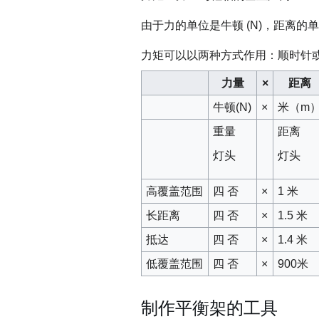
由于力的单位是牛顿 (N)，距离的单
力矩可以以两种方式作用：顺时针或逆时针
力量
×
距离
牛顿(N)
×
米（m
重量
距离
灯头
灯头
高覆盖范围
四 否
×
1 米
长距离
四 否
×
1.5 米
抵达
四 否
×
1.4 米
低覆盖范围
四 否
×
900米
制作平衡架的工具