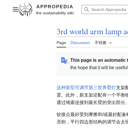
Jump
to
Main menu
content
3rd world arm lamp a
Page
Discussion
不转换
This page is an automatic 
the hope that it will be usef
这种新型可调节第三世界臂灯
支架
置。此外，新支架还配有一个平衡
通过绳索连接到最长臂的突出部分
铰接点最好受到摩擦和/或最好配
否则，平行四边形结构的调节会太