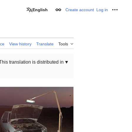
English
Create account
Log in
Appearance
Personal
rce
View history
Translate
Tools
This translation is distributed in
▼