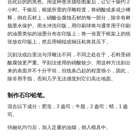
合此目的的黑色。用这种墨水描绘图案后，让它干燥约 2
小时。干燥后，根据所需的浮雕程度，将硝酸或多或少稀
释，倒在石材上，硝酸会腐蚀石材的每一部分，除非有树
脂墨水保护。用水冲洗印版，用印刷球将与通常用于印刷
的油墨类似的油墨分布在印版上；将一张置于框架上的纸
张放在印版上，然后用铜辊或铜压机将其压下。
沉刻法或白垩法与浮雕法不同，不同之处在于，石料受硝
酸腐蚀更严重。平刻法使用的硝酸较少。用这种方法刻出
来的表面并不十分平坦，但线条凸起的程度很小，因此，
除非用手指，否则几乎无法感觉到它们高出地面。
制作石印铅笔。
混合以下成分：肥皂，3 盎司；牛脂，2 盎司；蜡，1 盎
司。
待融化均匀后，加入足量的油烟，倒入模具中。