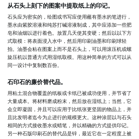
从石头上刻下的图案中提取纸上的印记。
石头应为密实的，绘图或书写应使用蘸有墨水的笔进行，
墨水由紫胶溶液和纯苏打碱溶液制成，其中应添加一些肥
皂和油烟以进行着色。放置几天使其变硬；然后以以下方
式取模：将表面浸入水中，然后用印刷油墨和印刷球轻
拍。油墨会粘在图案上而不是石头上，可以用滚压机或螺
旋压机以普通方式用湿纸取模。用这种简单的方式可以从
同一设计中复制数百份。
石印石的廉价替代品。
用粘土混合物覆盖的纸板或卡纸已被成功使用，并节省了
大量成本。将材料磨成粉末，然后放在湿纸上；当然，它
会立即凝固，并且可以应用于比纸张更坚固的物品上，并
且比发明者迄今为止进行的规模更大。这种涂层以与石头
相同的方式接收墨水或蜡笔，并以精确的方式提供印记。
另一种石版印刷石的替代品是锌，最近它在一定程度上被