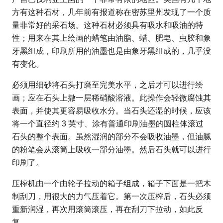
方有这种石材，几年前有报道称在密苏里州发现了一个质
量非常好的采石场。这种石材必须具有吸水和吸油的特
性；用来在其上绘画的蜡笔由油脂、蜡、肥皂、虫胶和象
牙黑组成，印刷所用的油墨也是由象牙黑组成的，几乎没
有变化。
必须用细砂将石头打磨至完美水平，之后才可以进行绘
画；应在石头上撒一层稀硝酸溶液。此操作会轻微腐蚀其
表面，并使其更容易吸收水分。当石头还湿的时候，应该
将一个直径约 3 英寸、涂有普通印刷油墨的圆柱体滚过
石头的整个表面。虽然湿润的部分不会吸收油墨，但油腻
的粉笔会从滚筒上吸收一部分油墨。然后石头就可以进行
印刷了。
压榨机由一个由轮子拉动的箱子组成，箱子下面是一把木
制刮刀，用很大的力气压着它。第一次压榨后，石头必须
重新润湿，再次用滚筒滚压，再在刮刀下拉动，如此反
复。