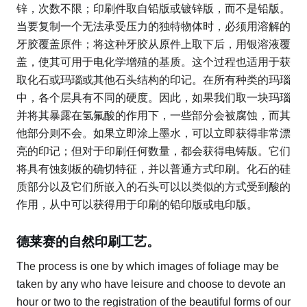
锌，次数不限；印刷件取自铅版或镀锌版，而不是铅版。
当要复制一个无法承受压力的独特物体时，必须用溶解的
牙胶覆盖原件；将这种牙胶从原件上取下后，用银溶液覆
盖，使其可用于电化学增殖的基质。这个过程也适用于获
取化石或玛瑙或其他石头结构的印记。在所有种类的玛瑙
中，各个层具有不同的硬度。因此，如果我们取一块玛瑙
并将其暴露在氢氟酸的作用下，一些部分会被腐蚀，而其
他部分则不会。如果立即涂上墨水，可以立即获得非常漂
亮的印记；但对于印刷任何数量，都会获得电铸版。它们
将具有蚀刻板的确切特征，并以普通方式印刷。化石的硅
质部分以及它们所嵌入的石头可以以类似的方式受到酸的
作用，从中可以获得用于印刷的铅印版或电印版。
德莱赛的自然印刷工艺。
The process is one by which images of foliage may be
taken by any who have leisure and choose to devote an
hour or two to the registration of the beautiful forms of our