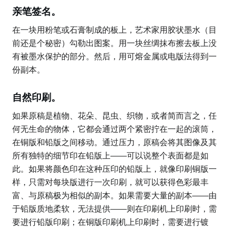
亲笔签名。
在一块用粉笔或石膏制成的板上，艺术家用胶状墨水（目
前还是个秘密）勾勒出图案。用一块丝绸抹布擦去板上没
有被墨水保护的部分。然后，用可熔金属或电版法得到一
份副本。
自然印刷。
如果原稿是植物、花朵、昆虫、织物，或者简而言之，任
何无生命的物体，它都会通过两个紧密拧在一起的滚筒，
在铜版和铅版之间移动。通过压力，原稿会将其图像及其
所有独特的细节印在铅版上——可以说整个表面都是如
此。如果将颜色印在这种压印的铅版上，就像印刷铜版一
样，只需对每块版进行一次印刷，就可以获得色彩最丰
富、与原稿极为相似的副本。如果需要大量的副本——由
于铅版质地柔软，无法提供——则在印刷机上印刷时，需
要进行铅版印刷；在铜版印刷机上印刷时，需要进行镀