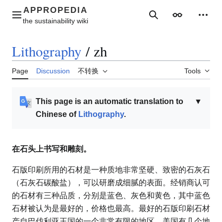
Jump
to
Main menu
Search
Appearance
Perso
content
Lithography
/
zh
Page
Discussion
不转换
Tools
This page is an automatic translation to
▼
Chinese of
Lithography
.
在石头上书写和雕刻。
石版印刷所用的石材是一种质地非常坚硬、致密的石灰石
（石灰石碳酸盐），可以研磨成细腻的表面。经销商认可
的石材有三种品质，分别是蓝色、灰色和黄色，其中蓝色
石材被认为是最好的，价格也最高。最好的石版印刷石材
产自巴伐利亚王国的一个非常有限的地区。美国有几个地