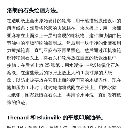
洛朗的石头绘画方法。
在透明纸上画出原始设计的轮廓，用干笔描出原始设计的
所有线条；然后将轮廓的边缘粘在一块木板上，用一块细
亚麻布在上面涂上一层相当硬的糊状物，这种糊状物由松
节油中的平版印刷油墨制成。然后用一块干净的亚麻布用
力擦拭轮廓，直到亚麻布不再呈黑色。然后通过压机将轮
廓转移到石头上，将石头和轮廓放在垂直的纸张压机中，
接触，在后者上放 25 张纸，用水浸湿一些煅烧氯化石灰
溶液。在这些最后的纸张上放上大约 1 英寸厚的大纸
盘，以防止被要放在它们上面的厚而直的木板弄伤。现在
施加压力 1 小时，此时轮廓将粘附在石头上。用热水除
去纸张，图案就留在石头上，再用冷水冲洗，直到没有纸
张的痕迹。
Thenard 和 Blainville 的平版印刷油墨。
肥皂 1/4；羊脂 1/2；黄蜡 1 份；乳香脂 1/2；以及所需的