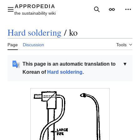
Jump
to
Main menu
Search
Appearance
Perso
content
Hard soldering
/
ko
Page
Discussion
Tools
This page is an automatic translation to
▼
Korean of
Hard soldering
.