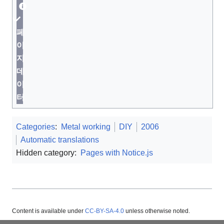
페
이
지
데
이
터
Categories
:
Metal working
DIY
2006
Automatic translations
Hidden category:
Pages with Notice.js
Content is available under
CC-BY-SA-4.0
unless otherwise noted.