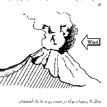
6).
شکل 6: رسوبات پوکه در سمت رو به باد یک آتشفشان