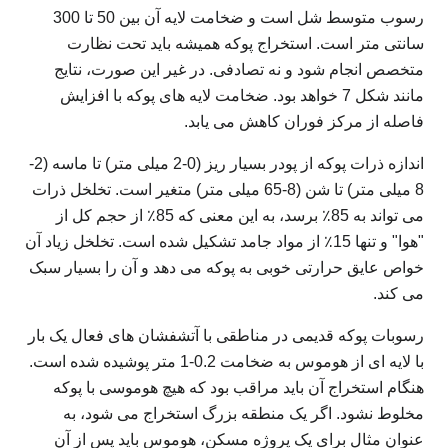
رسوب متوسط ​​شل است و ضخامت لایه آن بین 50 تا 300
سانتی متر است. استخراج پوکه همیشه باید تحت نظارت
متخصص انجام شود و نه تصادفی. در غیر این صورت، نتایج
مانند شکل 7 خواهد بود. ضخامت لایه های پوکه با افزایش
فاصله از مرکز فوران کاهش می یابد.
اندازه ذرات پوکه از پودر بسیار ریز (0-2 میلی متر) تا ماسه (2-
8 میلی متر) تا شن (8-65 میلی متر) متغیر است. تخلخل ذرات
می تواند به 85٪ برسد، به این معنی که 85٪ از حجم کل از
"هوا" و تنها 15٪ از مواد جامد تشکیل شده است. تخلخل زیاد آن
خواص عایق حرارتی خوبی به پوکه می دهد و آن را بسیار سبک
می کند.
رسوبات پوکه قدیمی در مناطقی با آتشفشان های فعال یک بار
با لایه ای از هوموس به ضخامت 0.2-1 متر پوشیده شده است.
هنگام استخراج آن باید مراقب بود که هیچ هوموسی با پوکه
مخلوط نشود. اگر یک منطقه بزرگ استخراج می شود، به
عنوان مثال برای یک پروژه مسکن، هوموس باید پس از آن