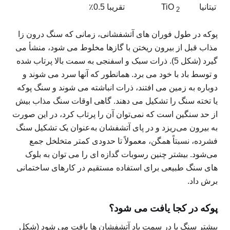
تیتانیا
TiO
تقریبا 0.5٪
2
پوکه در طول فوران های آتشفشانی، زمانی که سنگ درون زا
مذاب قبل از بیرون ریختن با گازها مخلوط می شود، منشأ می
گیرد (شکل 5). ذرات سبک و اسفنجی به سمت بالا پرتاب شده
و توسط باد با خود می برد. همانطور که آنها سرد می شوند و
دوباره به زمین می افتند، ذرات انباشته می شوند و سنگ پوکه
یا تخته سنگ را تشکیل می دهند. گاهی اوقات سنگ مذاب بیش
از حد سنگین است که نمی‌توان آن را پرتاب کرد، در این صورت
به بیرون می‌ریزد و در پای آتشفشان به‌عنوان یک تشکیل سنگ
فشرده، نسبتاً همگن، معمولاً تا حدودی کمتر متخلخل جمع
می‌شود. بیشتر چنین رسوبات گدازه ای را می توان به بلوک
های سنگ طبیعی برای استفاده مستقیم در کارهای ساختمانی
برش داد.
پوکه در کجا یافت می شود؟
بیشتر سنگ پا در سمت باد آتشفشان ها یافت می شود (شکل