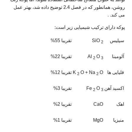
روشن، همانطور که در فصل 2.4 توضیح داده شد، بهتر عمل
می کند. .
پوکه دارای ترکیب شیمیایی زیر است:
سیلیس
SiO
تقریبا 55%
2
آلومینا
O
Al
تقریبا 22%
2
3
قلیایی ها
O
O + Na
K
تقریبا 12%
2
2
اکسید آهن
O
Fe
تقریبا 3%
2
3
اهک
CaO
تقریبا 2%
منیزیا
MgO
تقریبا 1%