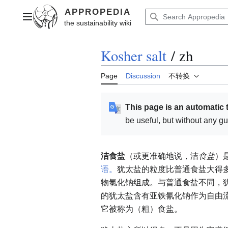
Jump
to
Main menu
content
Kosher salt
/
zh
Page
Discussion
不转换
This page is an automatic 
be useful, but without any g
洁食盐
（或更准确地说，洁
食盐
）
语。
犹太盐的粒度比普通食盐大得
物氯化钠组成。与普通食盐不同，犹太
的犹太盐含有亚铁氰化钠作为自由
它被称为（粗）食盐。