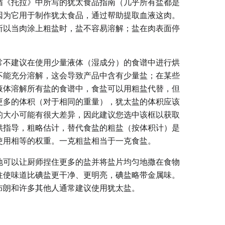
循《托拉》中所写的犹太食品指南（几乎所有盐都是
因为它用于制作犹太食品，通过帮助提取血液这肉。
所以当肉涂上粗盐时，盐不容易溶解；盐在肉表面停
。
常不建议在使用少量液体（湿成分）的食谱中进行烘
不能充分溶解，这会导致产品中含有少量盐；在某些
液体溶解所有盐的食谱中，食盐可以用粗盐代替，但
更多的体积（对于相同的重量），犹太盐的体积应该
的大小可能有很大差异，因此建议您选中该框以获取
供指导，粗略估计，替代食盐的粗盐（按体积计）是
使用相等的权重。一克粗盐相当于一克食盐。
地可以让厨师捏住更多的盐并将盐片均匀地撒在食物
往使味道比碘盐更干净、更明亮，碘盐略带金属味。
布朗和许多其他人通常建议使用犹太盐。