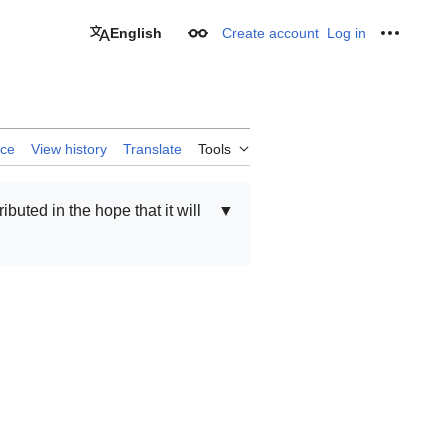
English
Create account
Log in
Appearance
Personal
rce
View history
Translate
Tools
ributed in the hope that it will
▼