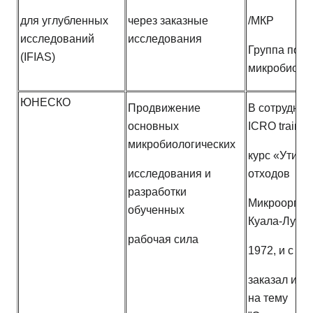
для углубленных
через заказные
/МКР
исследований
исследования
Группа по
(IFIAS)
микробиоло
ЮНЕСКО
Продвижение
В сотруднич
основных
ICRO trainin
микробиологических
курс «Утили
исследования и
отходов
разработки
Микроорган
обученных
Куала-Лумпу
рабочая сила
1972, и с IFI
заказал исс
на тему