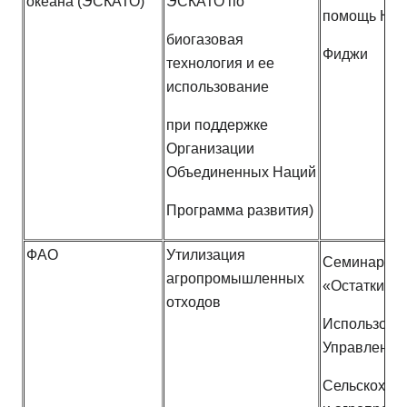
океана (ЭСКАТО)
ЭСКАТО по
помощь Нид
биогазовая
Фиджи
технология и ее
использование
при поддержке
Организации
Объединенных Наций
Программа развития)
ФАО
Утилизация
Семинар Ю
агропромышленных
«Остатки
отходов
Использован
Управление
Сельскохоз