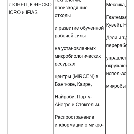
с ЮНЕП, ЮНЕСКО,
Мексика,
производящие
ICRO и IFIAS
отходы
Гватемала, 
Кувейт, Нов
и развитие обученной
рабочей силы
Дели и т.д. п
переработке
на установленных
микробиологических
управление
ресурсах
окружающей
использова
центры (MlRCEN) в
Бангкоке, Каире,
микробы
Найроби, Порту-
Айегре и Стокгольм.
Распространение
информации о микро-