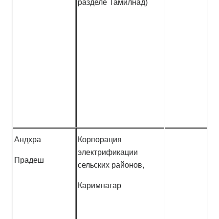
разделе Тамилнад)
Андхра
Корпорация
электрификации
Прадеш
сельских районов,
Каримнагар