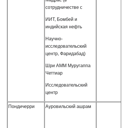
сотрудничестве с
ИИТ, Бомбей и
индийская нефть
Научно-
исследовательский
центр, Фаридабад)
Шри АММ Муругаппа
Четтиар
Исследовательский
центр
Пондичерри
Ауровильский ашрам