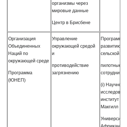
организмы через
мировые данные
Центр в Брисбене
Организация
Управление
Программа
Объединенных
окружающей средой
развитию эн
Наций по
и
сельской ме
окружающей среде
противодействие
пилотные пр
Программа
загрязнению
сотрудничес
(ЮНЕП)
(i) Научно-
исследоват
институт Бр
Макгилл
Университет
Африканска