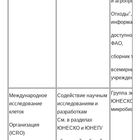
и агропром
Отходы", Ри
информаци
доступно в 
ФАО,
сборник тех
всемирный 
учреждений
Группа эксп
Международное
Содействие научным
ЮНЕСКО/IC
исследование
исследованиям и
микробиоло
клеток
разработкам
См. в разделах
Организация
ЮНЕСКО и ЮНЕП/
(ICRO)