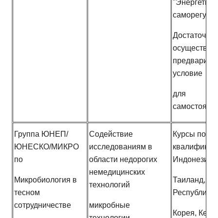
"Энергетиче
саморегуля
Достаточно
осуществим
предварите
условие
для
самостоятел
Группа ЮНЕП/
Содействие
Курсы повы
ЮНЕСКО/МИКРО
исследованиям в
квалификац
по
области недорогих
Индонезии;
немедицинских
Микробиология в
Таиланд, Ф
технологий
тесном
Республика
сотрудничестве
микробные
Корея, Кения
технологии,