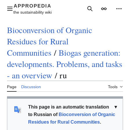
Jump
to
Main menu
Search
Appearance
Perso
content
Bioconversion of Organic
Residues for Rural
Communities
/
Biogas generation:
developments. Problems, and tasks
- an overview
/
ru
Page
Discussion
Tools
This page is an automatic translation
▼
to Russian of
Bioconversion of Organic
Residues for Rural Communities
.