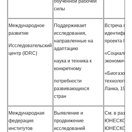
обученной рабочей
силы
Международное
Поддерживает
Встреча по
развитие
исследования,
идентифика
направленные на
проекта ID
Исследовательский
адаптацию
центр (IDRC)
«Социально
наука и техника к
экономическ
конкретному
«Биогазова
потребности
технология»
развивающихся
Ланка, 1976 
стран
Международная
Выявление и
См. в разде
федерация
продвижение
ЮНЕСКО и 
институтов
исследований
ЮНЕСКО