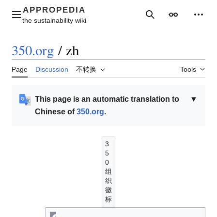
Jump
to
Main menu
Search
Appearance
Perso
content
350.org
/
zh
Page
Discussion
不转换
Tools
This page is an automatic translation to
▼
Chinese of
350.org
.
3
5
0
组
织
徽
标