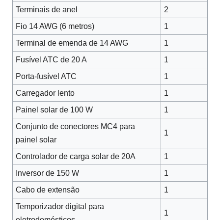
Terminais de anel
2
Fio 14 AWG (6 metros)
1
Terminal de emenda de 14 AWG
1
Fusível ATC de 20 A
1
Porta-fusível ATC
1
Carregador lento
1
Painel solar de 100 W
1
Conjunto de conectores MC4 para
1
painel solar
Controlador de carga solar de 20A
1
Inversor de 150 W
1
Cabo de extensão
1
Temporizador digital para
1
eletrodomésticos