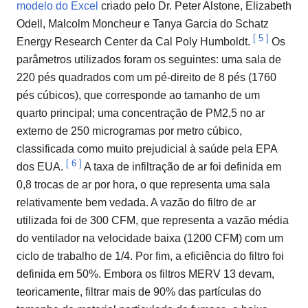
modelo do Excel
criado pelo Dr. Peter Alstone, Elizabeth
Odell, Malcolm Moncheur e Tanya Garcia do Schatz
[
5
]
Energy Research Center da Cal Poly Humboldt.
Os
parâmetros utilizados foram os seguintes: uma sala de
220 pés quadrados com um pé-direito de 8 pés (1760
pés cúbicos), que corresponde ao tamanho de um
quarto principal; uma concentração de PM2,5 no ar
externo de 250 microgramas por metro cúbico,
classificada como muito prejudicial à saúde pela EPA
[
6
]
dos EUA.
A taxa de infiltração de ar foi definida em
0,8 trocas de ar por hora, o que representa uma sala
relativamente bem vedada. A vazão do filtro de ar
utilizada foi de 300 CFM, que representa a vazão média
do ventilador na velocidade baixa (1200 CFM) com um
ciclo de trabalho de 1/4. Por fim, a eficiência do filtro foi
definida em 50%. Embora os filtros MERV 13 devam,
teoricamente, filtrar mais de 90% das partículas do