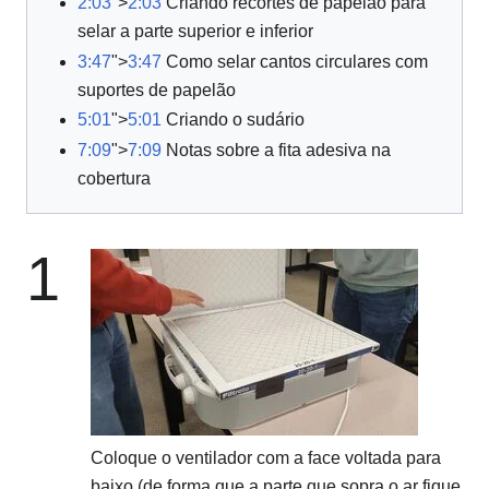
2:03
">
2:03
Criando recortes de papelão para
selar a parte superior e inferior
3:47
">
3:47
Como selar cantos circulares com
suportes de papelão
5:01
">
5:01
Criando o sudário
7:09
">
7:09
Notas sobre a fita adesiva na
cobertura
1
Coloque o ventilador com a face voltada para
baixo (de forma que a parte que sopra o ar fique