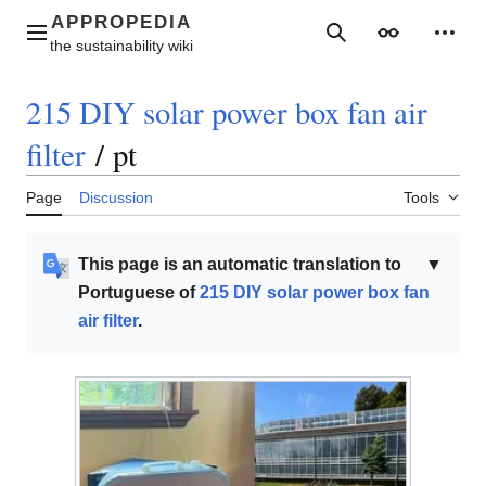
Jump
to
Main menu
Search
Appearance
Perso
content
215 DIY solar power box fan air
filter
/
pt
Page
Discussion
Tools
This page is an automatic translation to
▼
Portuguese of
215 DIY solar power box fan
air filter
.